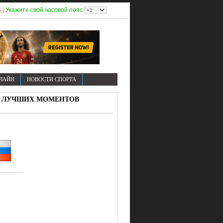
4
|
Укажите свой часовой пояс
НЛАЙН
НОВОСТИ СПОРТА
В И ЛУЧШИХ МОМЕНТОВ