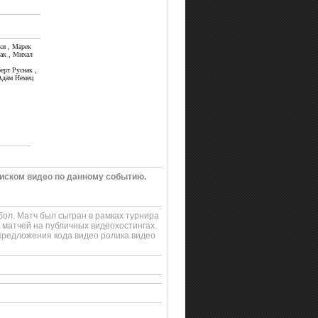
ки , Марек
ак , Михал
ерт Руснак ,
 Адам Немец
оиском видео по данному событию.
бол. Матч был сыгран в рамках турнира
 матчей на публичных видеохостингах.
предложения кода видео ролика видео