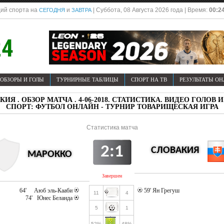
ий спорта на
и
| Суббота, 08 Августа 2026 года | Время:
00:2
СЕГОДНЯ
ЗАВТРА
ОБЗОРЫ И ГОЛЫ
ТУРНИРНЫЕ ТАБЛИЦЫ
СПОРТ НА ТВ
РЕЗУЛЬТАТЫ О
АКИЯ . ОБЗОР МАТЧА . 4-06-2018. СТАТИСТИКА. ВИДЕО ГОЛО
СПОРТ: ФУТБОЛ ОНЛАЙН - ТУРНИР ТОВАРИЩЕСКАЯ ИГРА
Статистика матча
2:1
СЛОВАКИЯ
МАРОККО
Завершен
64' Аюб эль-Кааби
59' Ян Грегуш
11
4
74' Юнес Беланда
5
1
52%
48%