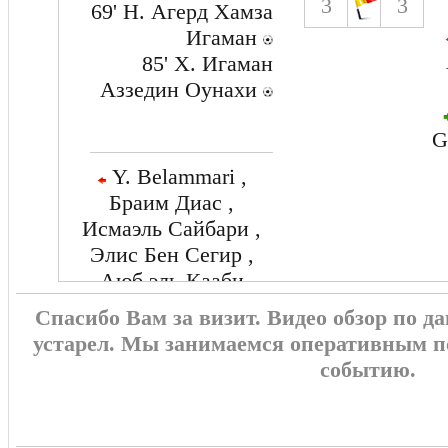
3
3
69' Н. Агерд Хамза
Игаман
85' Х. Игаман
Аззедин Оунахи
G
Y. Belammari ,
Браим Диас ,
Исмаэль Сайбари ,
Элис Бен Сегир ,
Аюб эль-Кааби
Хамза Игаман ,
Спасибо Вам за визит. Видео обзор по 
Суфиан Эль Каруани
устарел. Мы занимаемся оперативным п
, Билаль эль-Ханнус
событию.
, Аззедин Оунахи ,
Шемсдин Тальби