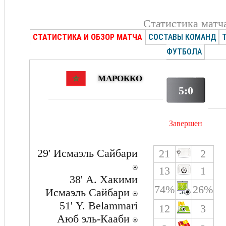
Статистика матч
СТАТИСТИКА И ОБЗОР МАТЧА
СОСТАВЫ КОМАНД
ФУТБОЛА
МАРОККО
5:0
Завершен
29' Исмаэль Сайбари
21
2
13
1
38' А. Хакими
74%
26%
Исмаэль Сайбари
51' Y. Belammari
12
3
Аюб эль-Кааби