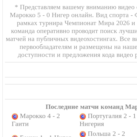
* Представляем вашему вниманию видео о
Марокко 5 - 0 Нигер онлайн. Вид спорта -
рамках турнира Чемпионат Мира 2026 и 
команда оперативно проводит поиск лучши
матчей на публичных видеохостингах. Все в
первообладателям и размещены на наш
доступности и предложения кода видео 
Последние матчи команд Ма
Марокко 4 - 2
Португалия 2 - 1
Гаити
Нигерия
Польша 2 - 2