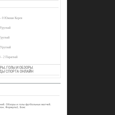
 - 0 Южная Корея
 Уругвай
 Уругвай
 Уругвай
 - 2 Парагвай
Ы, ГОЛЫ И ОБЗОРЫ.
ВИДЫ СПОРТА ОНЛАЙН
аний. Обзоры и голы футбольных матчей.
лон, Формула1, Бокс