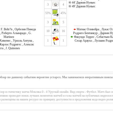
44' Дарвин Нуньес
3
4
49' Дарвин Нуньес
55%
45%
3
5
 F. Beltr?n , Орбелин Пинеда
Матиас Оливейра , Лукас Ол
10
16
 , Роберто Альварадо , G.
Родриго Бентанкур , Дарвин Н
Martinez
Факундо Торрес , Себастьян Ка
Хименес , Уриэль Антуна ,
1
1
Сесар Араухо , Лусиано Родр
Карлос Родригес , Алексис
га , J. Quinones
 обзор по данному событию вероятно устарел. Мы занимаемся оперативным поиск
р и статистику матча Мексика 0 - 4 Уругвай онлайн. Вид спорта - Футбол. Матч был 
ративно проводит поиск лучших моментов матчей и голы матчей на публичных видеохост
 размещены на нашем ресурсе по принципу доступности и предложения кода видео роли