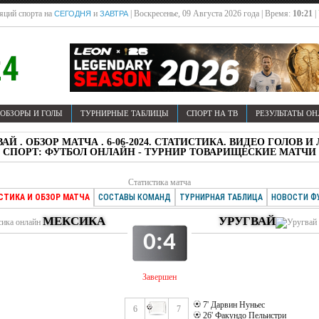
яций спорта на
и
| Воскресенье, 09 Августа 2026 года | Время:
10:21
|
СЕГОДНЯ
ЗАВТРА
ОБЗОРЫ И ГОЛЫ
ТУРНИРНЫЕ ТАБЛИЦЫ
СПОРТ НА ТВ
РЕЗУЛЬТАТЫ О
ВАЙ . ОБЗОР МАТЧА . 6-06-2024. СТАТИСТИКА. ВИДЕО ГОЛО
СПОРТ: ФУТБОЛ ОНЛАЙН - ТУРНИР ТОВАРИЩЕСКИЕ МАТЧИ
Статистика матча
СТИКА И ОБЗОР МАТЧА
СОСТАВЫ КОМАНД
ТУРНИРНАЯ ТАБЛИЦА
НОВОСТИ Ф
МЕКСИКА
УРУГВАЙ
0:4
Завершен
7' Дарвин Нуньес
6
7
26' Факундо Пельистри