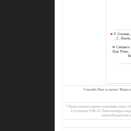
V. Guzman ,
, C. Huerta
Сантьяго 
Луис Ромо , 
Ве
Спасибо Вам за визит. Видео
* Представляем вашему вниманию видео обзо
и состоялся 6-06-24. Наша команда опе
первообладателям и