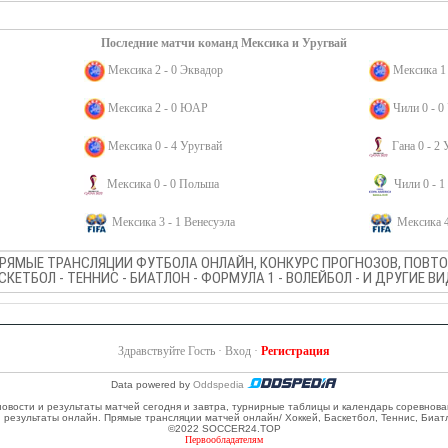
Последние матчи команд Мексика и Уругвай
Мексика 2 - 0 Эквадор
Мексика 1
Мексика 2 - 0 ЮАР
Чили 0 - 0
Мексика 0 - 4 Уругвай
Гана 0 - 2
Мексика 0 - 0 Польша
Чили 0 - 1
Мексика 3 - 1 Венесуэла
Мексика 4
ПРЯМЫЕ ТРАНСЛЯЦИИ ФУТБОЛА ОНЛАЙН, КОНКУРС ПРОГНОЗОВ, ПОВТОР
АСКЕТБОЛ - ТЕННИС - БИАТЛОН - ФОРМУЛА 1 - ВОЛЕЙБОЛ - И ДРУГИЕ 
Здравствуйте Гость ·
Вход
·
Регистрация
Data powered by
Oddspedia
 новости и результаты матчей сегодня и завтра, турнирные таблицы и календарь соревнов
и результаты онлайн. Прямые трансляции матчей онлайн/ Хоккей, Баскетбол, Теннис, Биат
©2022 SOCCER24.TOP
Первообладателям