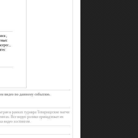
аса ,
уньес
серес ,
игес
ом видео по данному событию.
сыгран в рамках турнира Товарищеские матчи
ингах. Все видео ролики принадлежат их
ка видео хостингом.