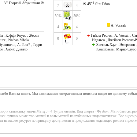
88' Георгий Абуашвили
+3
45
Янн Гбоо
7
4
50%
50%
A. Vossah
4
4
a , Коффи Коуао , Жесси
Гийом Рестес , A. Vossah , Са
0
0
нге , Nathan Mbala
Идальго , Джейсен Расселл-
уашвили , A. Tour? , Терри
Хьетиль Хауг , Эмерсонн ,
бе , Хабиб Диалло
Koumbassa , Марио Сауэр
сибо Вам за визит. Мы занимаемся оперативным поиском видео по данному собы
р и статистику матча Метц 3 - 4 Тулуза онлайн. Вид спорта - Футбол. Матч был сыгран 
оиск лучших моментов матчей и голы матчей на публичных видеохостингах. Все видео р
ы на нашем ресурсе по принципу доступности и предложения кода видео ролика видео х