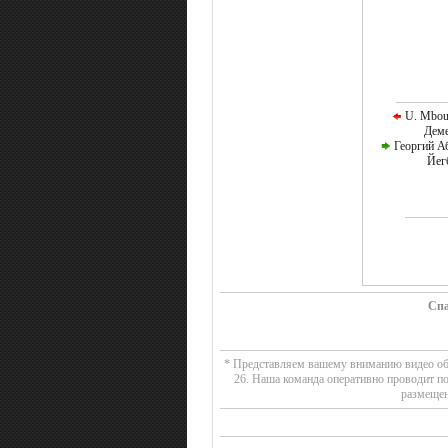
U. Mboul
Деме
Георгий Аб
Йег
Спа
* Представляем вашему вниманию видео обзо
26. Наша команда оперативно проводит п
размещен