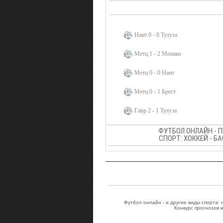
Нант 0 - 0 Тулуза
Метц 1 - 2 Монако
Метц 0 - 0 Нант
Метц 0 - 1 Брест
Гавр 2 - 1 Тулуза
ФУТБОЛ ОНЛАЙН - 
СПОРТ: ХОККЕЙ - Б
Футбол онлайн - и другие виды спорта:
Конкурс прогнозов 