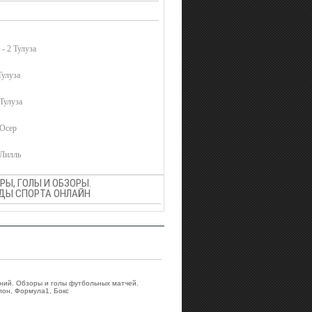
 - 2 Тулуза
Тулуза
 Тулуза
 Осер
 Лилль
Ы, ГОЛЫ И ОБЗОРЫ.
ВИДЫ СПОРТА ОНЛАЙН
аний. Обзоры и голы футбольных матчей.
лон, Формула1, Бокс