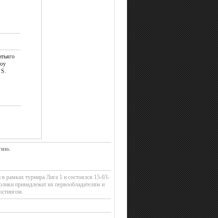
нтьяго
Роу
 S.
тию.
в рамках турнира Лига 1 и состоялся 15-03-
олики принадлежат их первообладателям и
остингом.