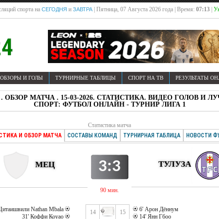
ляций спорта на
и
| Пятница, 07 Августа 2026 года | Время:
07:13
|
У
СЕГОДНЯ
ЗАВТРА
ОБЗОРЫ И ГОЛЫ
ТУРНИРНЫЕ ТАБЛИЦЫ
СПОРТ НА ТВ
РЕЗУЛЬТАТЫ О
А . ОБЗОР МАТЧА . 15-03-2026. СТАТИСТИКА. ВИДЕО ГОЛОВ 
СПОРТ: ФУТБОЛ ОНЛАЙН - ТУРНИР ЛИГА 1
Статистика матча
СТИКА И ОБЗОР МАТЧА
СОСТАВЫ КОМАНД
ТУРНИРНАЯ ТАБЛИЦА
НОВОСТИ Ф
3:3
ТУЛУЗА
МЕЦ
90 мин.
. Цитаишвили Nathan Mbala
6' Арон Дённум
14
15
31' Коффи Коуао
14' Янн Гбоо