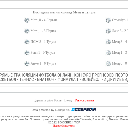
Последние матчи команд Метц и Тулуза
Метц 0 - 4 Лорьян
Страсбур 1
Метц 1 - 3 Париж
Ланс 3 - 2 
ПСЖ 3 - 1 Тулуза
Метц 3 - 4
Ренн 1 - 0 Тулуза
Метц 1 - 3
Анже 1 - 0 Тулуза
Метц 0 - 0
ПРЯМЫЕ ТРАНСЛЯЦИИ ФУТБОЛА ОНЛАЙН, КОНКУРС ПРОГНОЗОВ, ПОВТОР
АСКЕТБОЛ - ТЕННИС - БИАТЛОН - ФОРМУЛА 1 - ВОЛЕЙБОЛ - И ДРУГИЕ 
Здравствуйте Гость ·
Вход
·
Регистрация
Data powered by
Oddspedia
 новости и результаты матчей сегодня и завтра, турнирные таблицы и календарь соревнов
и результаты онлайн. Прямые трансляции матчей онлайн/ Хоккей, Баскетбол, Теннис, Биат
©2022 SOCCER24.TOP
Первообладателям