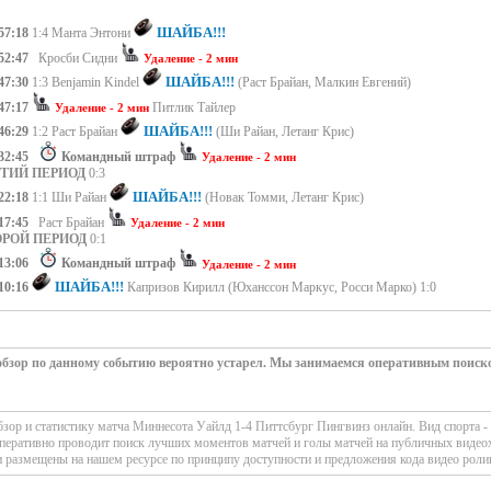
ШАЙБА!!!
57:18
1:4 Манта Энтони
52:47
Кросби Сидни
Удаление - 2 мин
ШАЙБА!!!
47:30
1:3 Benjamin Kindel
(Раст Брайан, Малкин Евгений)
47:17
Питлик Тайлер
Удаление - 2 мин
ШАЙБА!!!
46:29
1:2 Раст Брайан
(Ши Райан, Летанг Крис)
32:45
Командный штраф
Удаление - 2 мин
ЕТИЙ ПЕРИОД
0:3
ШАЙБА!!!
22:18
1:1 Ши Райан
(Новак Томми, Летанг Крис)
17:45
Раст Брайан
Удаление - 2 мин
ОРОЙ ПЕРИОД
0:1
13:06
Командный штраф
Удаление - 2 мин
ШАЙБА!!!
10:16
Капризов Кирилл (Юханссон Маркус, Росси Марко) 1:0
РВЫЙ ПЕРИОД
1:0
 обзор по данному событию вероятно устарел. Мы занимаемся оперативным поиск
ор и статистику матча Миннесота Уайлд 1-4 Питтсбург Пингвинз онлайн. Вид спорта -
перативно проводит поиск лучших моментов матчей и голы матчей на публичных видеох
 размещены на нашем ресурсе по принципу доступности и предложения кода видео роли