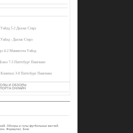
Уайлд 5-2 Даллас Старз
Уайлд - Даллас Старз
рз 4-2 Миннесота Уайлд
 Блюз 7-5 Питтсбург Пингвинз
 Кэпиталз 3-0 Питтсбург Пингвинз
ГОЛЫ И ОБЗОРЫ.
 СПОРТА ОНЛАЙН
аний. Обзоры и голы футбольных матчей.
лон, Формула1, Бокс