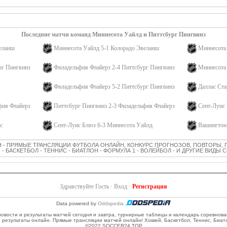
Последние матчи команд Миннесота Уайлд и Питтсбург Пингвинз
веланш
Миннесота Уайлд 5-1 Колорадо Эвеланш
Миннесота 
рг Пингвинз
Филадельфия Флайерз 2-4 Питтсбург Пингвинз
Миннесота 
з
Филадельфия Флайерз 5-2 Питтсбург Пингвинз
Даллас Ста
фия Флайерз
Питтсбург Пингвинз 2-3 Филадельфия Флайерз
Сент-Луис
с
Сент-Луис Блюз 6-3 Миннесота Уайлд
Вашингтон
 - ПРЯМЫЕ ТРАНСЛЯЦИИ ФУТБОЛА ОНЛАЙН, КОНКУРС ПРОГНОЗОВ, ПОВТОРЫ, 
 - БАСКЕТБОЛ - ТЕННИС - БИАТЛОН - ФОРМУЛА 1 - ВОЛЕЙБОЛ - И ДРУГИЕ ВИДЫ
Здравствуйте Гость ·
Вход
·
Регистрация
Data powered by
Oddspedia
 новости и результаты матчей сегодня и завтра, турнирные таблицы и календарь соревнов
и результаты онлайн. Прямые трансляции матчей онлайн/ Хоккей, Баскетбол, Теннис, Биат
©2022 SOCCER24.TOP