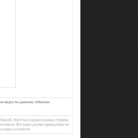
ом видео по данному событию.
 Хоккей. Матч был сыгран в рамках турнира
остингах. Все видео ролики принадлежат их
ка видео хостингом.