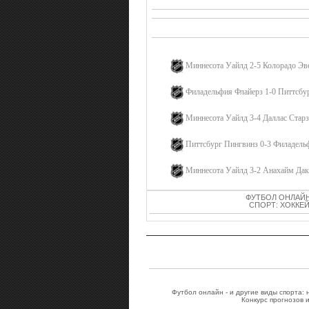
Миннесота Уайлд 2-5 Колорадо Э
Филадельфия Флайерз 1-0 Питтсбу
Миннесота Уайлд 3-4 Даллас Стар
Питтсбург Пингвинз 0-3 Филадель
Миннесота Уайлд 3-2 Анахайм Дак
ФУТБОЛ ОНЛАЙН
СПОРТ: ХОККЕЙ
Футбол онлайн - и другие виды спорта:
Конкурс прогнозов 