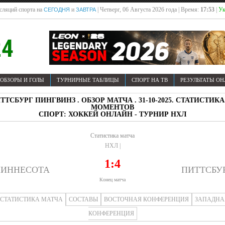
сляций спорта на
и
| Четверг, 06 Августа 2026 года | Время:
17:53
|
Ук
СЕГОДНЯ
ЗАВТРА
ОБЗОРЫ И ГОЛЫ
ТУРНИРНЫЕ ТАБЛИЦЫ
СПОРТ НА ТВ
РЕЗУЛЬТАТЫ О
ТСБУРГ ПИНГВИНЗ . ОБЗОР МАТЧА . 31-10-2025. СТАТИСТИ
МОМЕНТОВ
СПОРТ: ХОККЕЙ ОНЛАЙН - ТУРНИР НХЛ
Статистика матча
НХЛ |
1:4
ИННЕСОТА
ПИТТСБУ
Конец матча
СТАТИСТИКА МАТЧА
СОСТАВЫ
ВОСТОЧНАЯ КОНФЕРЕНЦИЯ
ЗАПАДНА
КОНФЕРЕНЦИЯ