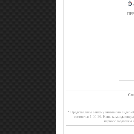
ПЕ
Спа
* Представляем вашему вниманию видео обз
состоялся 1-05-26. Наша команда опер
первообладателям и