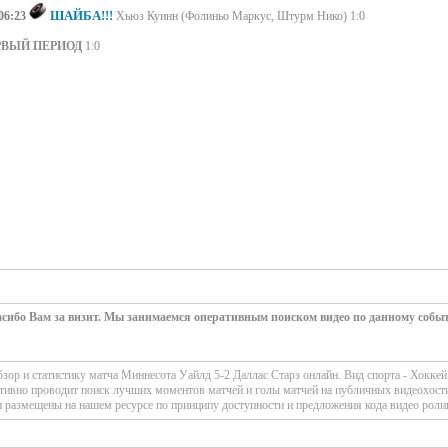
ШАЙБА!!!
06:23
Хьюз Куинн (Фолиньо Маркус, Штурм Нико) 1:0
РВЫЙ ПЕРИОД
1:0
сибо Вам за визит. Мы занимаемся оперативным поиском видео по данному собы
ор и статистику матча Миннесота Уайлд 5-2 Даллас Старз онлайн. Вид спорта - Хокке
ативно проводит поиск лучших моментов матчей и голы матчей на публичных видеохости
 размещены на нашем ресурсе по принципу доступности и предложения кода видео роли