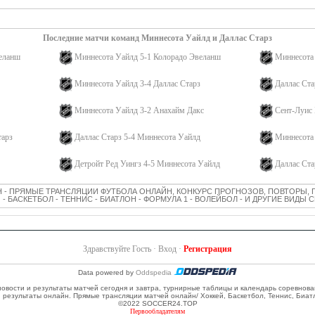
Последние матчи команд Миннесота Уайлд и Даллас Старз
веланш
Миннесота Уайлд 5-1 Колорадо Эвеланш
Миннесота 
Миннесота Уайлд 3-4 Даллас Старз
Даллас Ста
Миннесота Уайлд 3-2 Анахайм Дакс
Сент-Луис
тарз
Даллас Старз 5-4 Миннесота Уайлд
Миннесота
Детройт Ред Уингз 4-5 Миннесота Уайлд
Даллас Ста
 - ПРЯМЫЕ ТРАНСЛЯЦИИ ФУТБОЛА ОНЛАЙН, КОНКУРС ПРОГНОЗОВ, ПОВТОРЫ, 
 - БАСКЕТБОЛ - ТЕННИС - БИАТЛОН - ФОРМУЛА 1 - ВОЛЕЙБОЛ - И ДРУГИЕ ВИДЫ
Здравствуйте Гость ·
Вход
·
Регистрация
Data powered by
Oddspedia
 новости и результаты матчей сегодня и завтра, турнирные таблицы и календарь соревнов
и результаты онлайн. Прямые трансляции матчей онлайн/ Хоккей, Баскетбол, Теннис, Биат
©2022 SOCCER24.TOP
Первообладателям