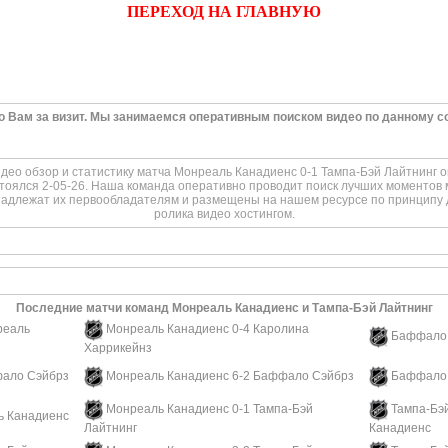
ПЕРЕХОД НА ГЛАВНУЮ
о Вам за визит. Мы занимаемся оперативным поиском видео по данному с
ео обзор и статистику матча Монреаль Канадиенс 0-1 Тампа-Бэй Лайтнинг он
стоялся 2-05-26. Наша команда оперативно проводит поиск лучших моментов 
инадлежат их первообладателям и размещены на нашем ресурсе по принципу 
ролика видео хостингом.
Последние матчи команд Монреаль Канадиенс и Тампа-Бэй Лайтнинг
реаль
Монреаль Канадиенс 0-4 Каролина
Баффало 
Харрикейнз
фало Сэйбрз
Монреаль Канадиенс 6-2 Баффало Сэйбрз
Баффало 
Монреаль Канадиенс 0-1 Тампа-Бэй
Тампа-Бэ
ь Канадиенс
Лайтнинг
Канадиенс