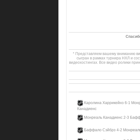
Спасиб
* Представляем вашему вниманию вид
сыгран в рамках турнира НХЛ и со
видеохостингах. Все видео ролики пр
Каролина Харрикейнз 6-1 Мон
Канадиенс
Монреаль Канадиенс 2-3 Баф
Баффало Сэйбрз 4-2 Монреал