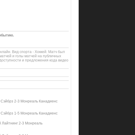
обытию.
лайн. Вид спорта - Хоккей. Матч был
матчей и голы матчей на публичных
доступности и предложения кода видео
Сэйбрз 2-3 Монреаль Канадиенс
Сэйбрз 1-5 Монреаль Канадиенс
й Лайтнинг 2-3 Монреаль