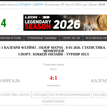
яций спорта на
и
| Воскресенье, 09 Августа 2026 года | Время:
10:04
|
СЕГОДНЯ
ЗАВТРА
ОБЗОРЫ И ГОЛЫ
ТУРНИРНЫЕ ТАБЛИЦЫ
СПОРТ НА ТВ
РЕЗУЛЬТАТЫ О
 КАЛГАРИ ФЛЭЙМЗ . ОБЗОР МАТЧА . 8-01-2026. СТАТИСТИК
МОМЕНТОВ
СПОРТ: ХОККЕЙ ОНЛАЙН - ТУРНИР НХЛ
Статистика матча
НХЛ |
4:1
ОНРЕАЛЬ
КАЛГА
Конец матча
СТАТИСТИКА МАТЧА
СОСТАВЫ
ВОСТОЧНАЯ КОНФЕРЕНЦИЯ
ЗАПАДНА
КОНФЕРЕНЦИЯ