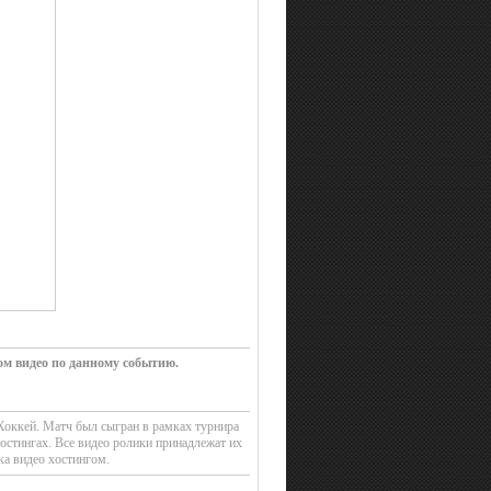
ом видео по данному событию.
Хоккей. Матч был сыгран в рамках турнира
стингах. Все видео ролики принадлежат их
ка видео хостингом.