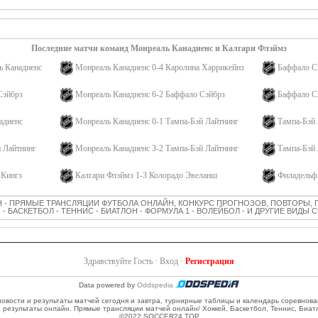
Последние матчи команд Монреаль Канадиенс и Калгари Флэймз
ь Канадиенс
Монреаль Канадиенс 0-4 Каролина Харрикейнз
Баффало С
Сэйбрз
Монреаль Канадиенс 6-2 Баффало Сэйбрз
Баффало С
адиенс
Монреаль Канадиенс 0-1 Тампа-Бэй Лайтнинг
Тампа-Бэй 
й Лайтнинг
Монреаль Канадиенс 3-2 Тампа-Бэй Лайтнинг
Тампа-Бэй 
 Кингз
Калгари Флэймз 1-3 Колорадо Эвеланш
Филадельф
 - ПРЯМЫЕ ТРАНСЛЯЦИИ ФУТБОЛА ОНЛАЙН, КОНКУРС ПРОГНОЗОВ, ПОВТОРЫ, 
 - БАСКЕТБОЛ - ТЕННИС - БИАТЛОН - ФОРМУЛА 1 - ВОЛЕЙБОЛ - И ДРУГИЕ ВИДЫ
Здравствуйте Гость ·
Вход
·
Регистрация
Data powered by
Oddspedia
 новости и результаты матчей сегодня и завтра, турнирные таблицы и календарь соревнов
и результаты онлайн. Прямые трансляции матчей онлайн/ Хоккей, Баскетбол, Теннис, Биат
©2022 SOCCER24.TOP