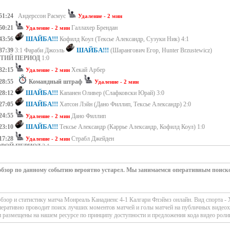
51:24
Андерссон Расмус
Удаление - 2 мин
50:21
Галлахер Брендан
Удаление - 2 мин
ШАЙБА!!!
43:56
Кофилд Коул (Тексье Александр, Сузуки Ник) 4:1
ШАЙБА!!!
37:39
3:1 Фараби Джоэль
(Шарангович Егор, Hunter Brzustewicz)
ЕТИЙ ПЕРИОД
1:0
32:15
Хекай Арбер
Удаление - 2 мин
28:55
Командный штраф
Удаление - 2 мин
ШАЙБА!!!
28:12
Капанен Оливер (Слафковски Юрай) 3:0
ШАЙБА!!!
27:05
Хатсон Лэйн (Дано Филлип, Тексье Александр) 2:0
24:55
Дано Филлип
Удаление - 2 мин
ШАЙБА!!!
23:10
Тексье Александр (Каррье Александр, Кофилд Коул) 1:0
17:28
Страбл Джейден
Удаление - 2 мин
ОРОЙ ПЕРИОД
3:1
РВЫЙ ПЕРИОД
0:0
 обзор по данному событию вероятно устарел. Мы занимаемся оперативным поиск
зор и статистику матча Монреаль Канадиенс 4-1 Калгари Флэймз онлайн. Вид спорта - 
перативно проводит поиск лучших моментов матчей и голы матчей на публичных видеохо
 размещены на нашем ресурсе по принципу доступности и предложения кода видео роли