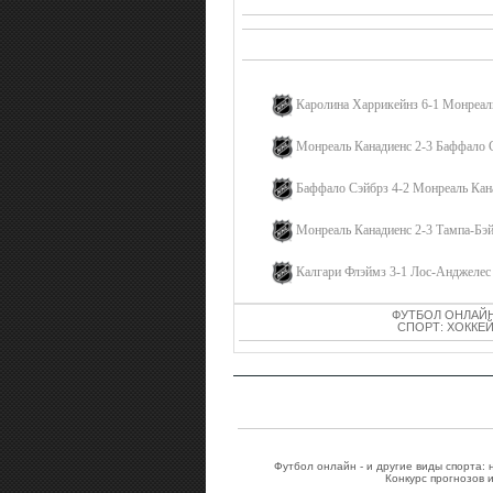
Каролина Харрикейнз 6-1 Монреал
Монреаль Канадиенс 2-3 Баффало 
Баффало Сэйбрз 4-2 Монреаль Кан
Монреаль Канадиенс 2-3 Тампа-Бэ
Калгари Флэймз 3-1 Лос-Анджелес
ФУТБОЛ ОНЛАЙН
СПОРТ: ХОККЕЙ
Футбол онлайн - и другие виды спорта:
Конкурс прогнозов 