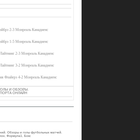
эйбрз 2-3 Монреаль Канадиенс
эйбрз 1-5 Монреаль Канадиенс
Лайтнинг 2-3 Монреаль Канадиенс
Лайтнинг 3-2 Монреаль Канадиенс
ия Флайерз 4-2 Монреаль Канадиенс
ГОЛЫ И ОБЗОРЫ.
 СПОРТА ОНЛАЙН
аний. Обзоры и голы футбольных матчей.
лон, Формула1, Бокс