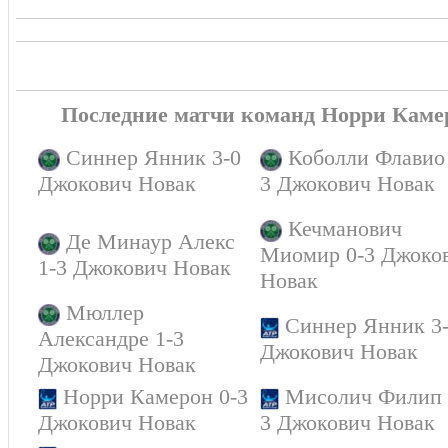
Последние матчи команд Норри Каме
Синнер Янник 3-0
Коболли Флавио 
Джокович Новак
3 Джокович Новак
Кечманович
Де Минаур Алекс
Миомир 0-3 Джоко
1-3 Джокович Новак
Новак
Мюллер
Синнер Янник 3
Александре 1-3
Джокович Новак
Джокович Новак
Норри Камерон 0-3
Мисолич Филип 
Джокович Новак
3 Джокович Новак