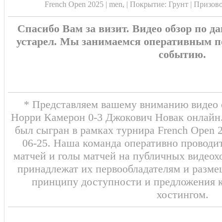
French Open 2025 | men, | Покрытие: Грунт | Призов
Спасибо Вам за визит. Видео обзор по 
устарел. Мы занимаемся оперативным п
событию.
* Представляем вашему вниманию видео о
Норри Камерон 0-3 Джокович Новак онлайн.
был сыгран в рамках турнира French Open 2
06-25. Наша команда оперативно проводи
матчей и голы матчей на публичных видеох
принадлежат их первообладателям и разме
принципу доступности и предложения к
хостингом.