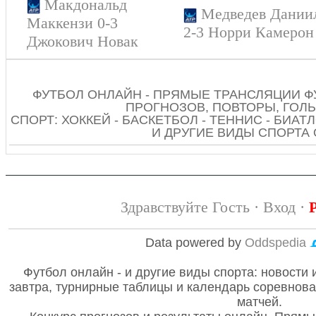
Макдональд
Медведев Дании
Маккензи 0-3
2-3 Норри Камерон
Джокович Новак
ФУТБОЛ ОНЛАЙН - ПРЯМЫЕ ТРАНСЛЯЦИИ Ф
ПРОГНОЗОВ, ПОВТОРЫ, ГОЛЫ
СПОРТ: ХОККЕЙ - БАСКЕТБОЛ - ТЕННИС - БИАТЛ
И ДРУГИЕ ВИДЫ СПОРТА
Здравствуйте Гость ·
Вход
·
Data powered by
Oddspedia
Футбол онлайн - и другие виды спорта: новости 
завтра, турнирные таблицы и календарь соревнов
матчей.