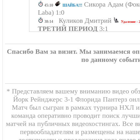
Сикора Адам (Фок
ШАЙБА!!!
45:10
Laba) 1:0
Куликов Дмитрий
38:14
Удаление - 
ТРЕТИЙ ПЕРИОД
3:1
Сикора Адам
19:35
Удаление - 5 мин
ВТОРОЙ ПЕРИОД
0:0
Спасибо Вам за визит. Мы занимаемся о
Канин Люк
19:35
Удаление - 5 мин
по данному событ
Фортескью Др
07:53
Удаление - 2 мин
ПЕРВЫЙ ПЕРИОД
0:0
* Представляем вашему вниманию видео обз
Йорк Рейнджерс 3-1 Флорида Пантерз онла
Матч был сыгран в рамках турнира НХЛ и 
команда оперативно проводит поиск лучши
матчей на публичных видеохостингах. Все в
первообладателям и размещены на наш
доступности и предложения кода видео 