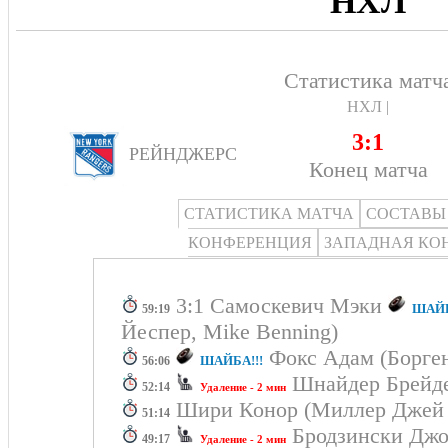
НХЛ
Статистика матч
НХЛ |
3:1
РЕЙНДЖЕРС
Конец матча
СТАТИСТИКА МАТЧА
СОСТАВЫ
КОНФЕРЕНЦИЯ
ЗАПАДНАЯ КО
3:1 Самоскевич Мэки
ШАЙБ
59:19
Йеспер, Mike Benning)
Фокс Адам (Борген
ШАЙБА!!!
56:06
Шнайдер Брей
52:14
Удаление - 2 мин
Шири Конор (Миллер Джей 
51:14
Бродзински Дж
49:17
Удаление - 2 мин