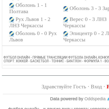
Оболонь 1 - 1
Оболонь 3 - 3 За
Полтава
Рух Львов 1 - 2
Верес 0 - 3 ЛНЗ
ЛНЗ Черкассы
Черкассы
Оболонь 0 - 0 Рух
Эпицентр 0 - 2 
Львов
Черкассы
ФУТБОЛ ОНЛАЙН - ПРЯМЫЕ ТРАНСЛЯЦИИ ФУТБОЛА ОНЛАЙН, КОНКУР
СПОРТ: ХОККЕЙ - БАСКЕТБОЛ - ТЕННИС - БИАТЛОН - ФОРМУЛА 1 - 
Здравствуйте Гость ·
Вход
·
Data powered by
Oddspedia