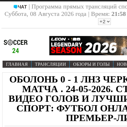
| Программа прямых трансляций сп
ЧАТ
Суббота, 08 Августа 2026 года | Время:
21:58
ГЛАВНАЯ
ТРАНСЛЯЦИИ
ОБЗОРЫ И ГОЛЫ
НОВ
ОБОЛОНЬ 0 - 1 ЛНЗ ЧЕР
МАТЧА . 24-05-2026.
ВИДЕО ГОЛОВ И ЛУЧ
СПОРТ: ФУТБОЛ ОНЛА
ПРЕМЬЕР-Л