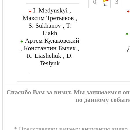
0
3
I. Medynskyi ,
Максим Третьяков ,
S. Sukhanov , T.
Liakh
Артем Кулаковский
, Константин Бычек ,
R. Liashchuk , D.
Teslyuk
Спасибо Вам за визит. Мы занимаемся о
по данному событ
* Представляем вашему вниманию видео о