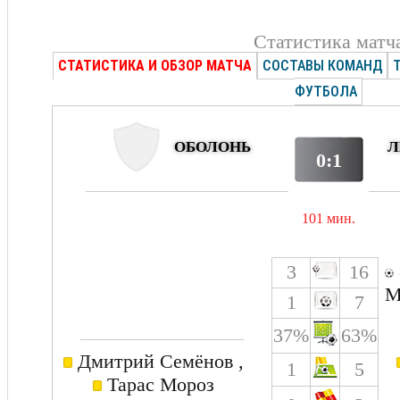
Статистика матч
СТАТИСТИКА И ОБЗОР МАТЧА
СОСТАВЫ КОМАНД
ФУТБОЛА
ОБОЛОНЬ
Л
0:1
101 мин.
3
16
М
1
7
37%
63%
Дмитрий Семёнов ,
1
5
Тарас Мороз