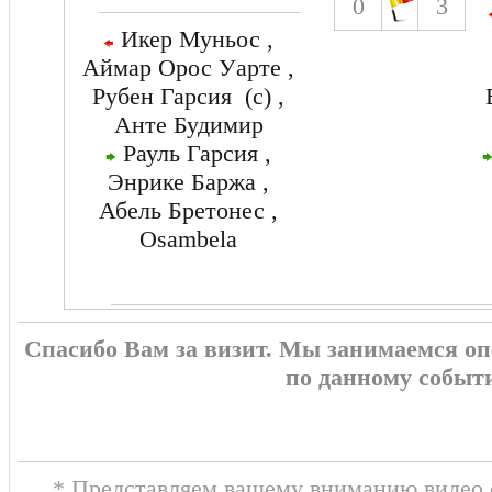
0
3
Икер Муньос ,
Аймар Орос Уарте ,
Рубен Гарсия (c) ,
Анте Будимир
Рауль Гарсия ,
Энрике Баржа ,
Абель Бретонес ,
Osambela
Спасибо Вам за визит. Мы занимаемся о
по данному событ
* Представляем вашему вниманию видео о