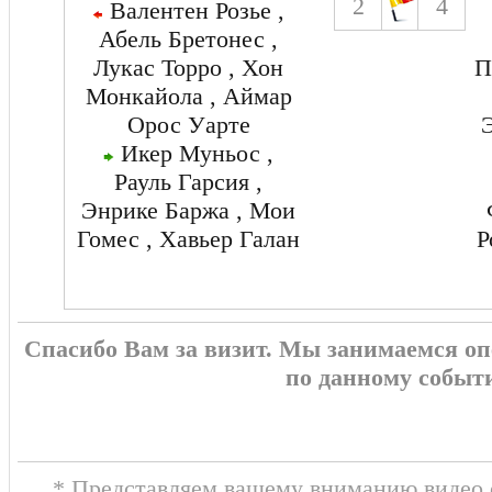
2
4
Валентен Розье ,
Абель Бретонес ,
Лукас Торро , Хон
П
Монкайола , Аймар
Орос Уарте
Икер Муньос ,
Рауль Гарсия ,
Энрике Баржа , Мои
Гомес , Хавьер Галан
Р
Спасибо Вам за визит. Мы занимаемся о
по данному событ
* Представляем вашему вниманию видео о