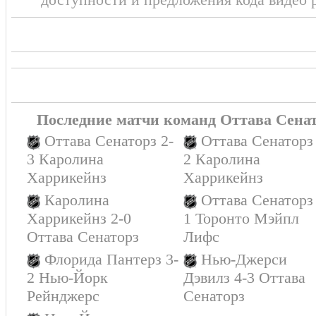
Последние матчи команд Оттава Сенат
Оттава Сенаторз 2-
Оттава Сенаторз
3 Каролина
2 Каролина
Харрикейнз
Харрикейнз
Каролина
Оттава Сенаторз
Харрикейнз 2-0
1 Торонто Мэйпл
Оттава Сенаторз
Лифс
Флорида Пантерз 3-
Нью-Джерси
2 Нью-Йорк
Дэвилз 4-3 Оттава
Рейнджерс
Сенаторз