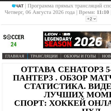
| Программа прямых трансляций сп
ЧАТ
Четверг, 06 Августа 2026 года | Время:
11:10
ГЛАВНАЯ
ТРАНСЛЯЦИИ
ОБЗОРЫ И ГОЛЫ
НОВ
ОТТАВА СЕНАТОРЗ 5
ПАНТЕРЗ . ОБЗОР МАТЧА
СТАТИСТИКА. ВИДЕ
ЛУЧШИХ МОМ
СПОРТ: ХОККЕЙ ОНЛА