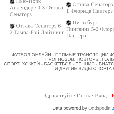
Нью-Йорк
Оттава Сенаторз
Айлендерс 0-3 Оттава
1 Флорида Пантерз
Сенаторз
Питтсбург
Оттава Сенаторз 6-
Пингвинз 5-2 Флор
2 Тампа-Бэй Лайтнинг
Пантерз
ФУТБОЛ ОНЛАЙН - ПРЯМЫЕ ТРАНСЛЯЦИИ Ф
ПРОГНОЗОВ, ПОВТОРЫ, ГОЛЫ
СПОРТ: ХОККЕЙ - БАСКЕТБОЛ - ТЕННИС - БИАТЛ
И ДРУГИЕ ВИДЫ СПОРТА
Здравствуйте Гость ·
Вход
·
Data powered by
Oddspedia