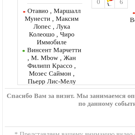
0
6
Отавио , Маршалл
Мунести , Максим
В
Лопес , Лука
Колеошо , Чиро
Иммобиле
Винсент Марчетти
, M. Mbow , Жан
Филипп Крассо ,
Мозес Саймон ,
Пьерр Лис-Мелу
Спасибо Вам за визит. Мы занимаемся о
по данному событ
* Представляем вашему вниманию видео о