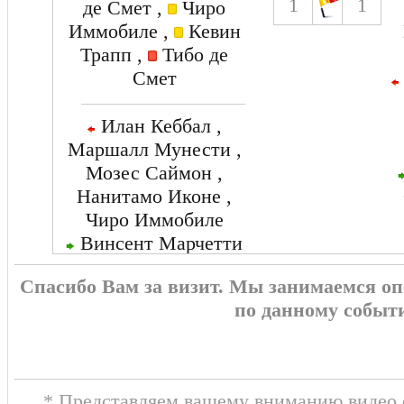
1
1
де Смет ,
Чиро
Иммобиле ,
Кевин
Трапп ,
Тибо де
Смет
Илан Кеббал ,
Маршалл Мунести ,
Мозес Саймон ,
Нанитамо Иконе ,
Чиро Иммобиле
Винсент Марчетти
, Алимами Гори ,
Спасибо Вам за визит. Мы занимаемся о
Жан Филипп Крассо
по данному событ
, Ноа Санги , R.
Matondo
* Представляем вашему вниманию видео о