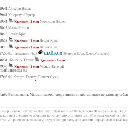
59:41
Аккьяри Ноэль
59:41
Уозерспун Паркер
59:41
Уозерспун Паркер
Удаление - 2 мин
58:13
Манта Энтони
58:13
Летанг Крис
58:13
Летанг Крис
Удаление - 2 мин
58:13
Летанг Крис
Удаление - 2 мин
ШАЙБА!!!
57:55
0:3 Гленденинг Люк
(Кутюрье Шон, Хэтэуэй Гарнет)
46:31
Конечны Трэвис
Удаление - 2 мин
39:45
Малкин Евгений
Удаление - 2 мин
ЕТИЙ ПЕРИОД
0:1
37:43
0:2 Хэтэуэй Гарнет
(Типпетт Оуэн)
35:48
Гленденинг Люк
Удаление - 2 мин
ШАЙБА!!!
33:39
0:1 Мартон Портер II
(Конечны Трэвис, Дворак Кристиан)
сибо Вам за визит. Мы занимаемся оперативным поиском видео по данному собы
25:34
Командный штраф
Удаление - 2 мин
13:18
Силер Ник
Удаление - 2 мин
ОРОЙ ПЕРИОД
0:2
бзор и статистику матча Питтсбург Пингвинз 0-3 Филадельфия Флайерз онлайн. Вид сп
10:13
Ристолайнен Расмус
Удаление - 2 мин
ша команда оперативно проводит поиск лучших моментов матчей и голы матчей на публи
ателям и размещены на нашем ресурсе по принципу доступности и предложения кода вид
09:01
Карлссон Эрик
Удаление - 2 мин
08:24
Фёрстер Тайсон
Удаление - 2 мин