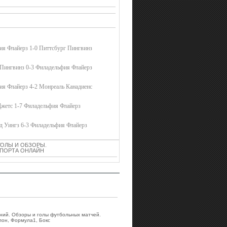
ия Флайерз 1-0 Питтсбург Пингвинз
 Пингвинз 0-3 Филадельфия Флайерз
ия Флайерз 4-2 Монреаль Канадиенс
Джетс 1-7 Филадельфия Флайерз
д Уингз 6-3 Филадельфия Флайерз
ГОЛЫ И ОБЗОРЫ.
 СПОРТА ОНЛАЙН
аний. Обзоры и голы футбольных матчей.
лон, Формула1, Бокс