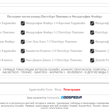
РВЫЙ ПЕРИОД
0:0
Последние матчи команд Питтсбург Пингвинз и Филадельфия Флайерз
а Харрикейнз
Филадельфия Флайерз 1-4 Каролина Харрикейнз
Филадельф
рг Пингвинз
Филадельфия Флайерз 5-2 Питтсбург Пингвинз
Питтсбург
фия Флайерз
Сент-Луис Блюз 7-5 Питтсбург Пингвинз
Филадельф
а Харрикейнз
Вашингтон Кэпиталз 3-0 Питтсбург Пингвинз
Виннипег 
н Кэпиталз
Нью-Джерси Дэвилз 2-5 Питтсбург Пингвинз
Детройт Ре
 - ПРЯМЫЕ ТРАНСЛЯЦИИ ФУТБОЛА ОНЛАЙН, КОНКУРС ПРОГНОЗОВ, ПОВТОРЫ, 
 - БАСКЕТБОЛ - ТЕННИС - БИАТЛОН - ФОРМУЛА 1 - ВОЛЕЙБОЛ - И ДРУГИЕ ВИДЫ
Здравствуйте Гость ·
Вход
·
Регистрация
Data powered by
Oddspedia
 новости и результаты матчей сегодня и завтра, турнирные таблицы и календарь соревнов
и результаты онлайн. Прямые трансляции матчей онлайн/ Хоккей, Баскетбол, Теннис, Биат
©2022 SOCCER24.TOP