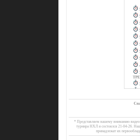
ТР
Спа
ВТ
* Представляем вашему вниманию видео о
турнира НХЛ и состоялся 21-04-26. На
принадлежат их первооблад