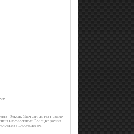
тию.
орта - Хоккей. Матч был сыгран в рамках
чных видеохостингах. Все видео ролики
ео ролика видео хостингом.