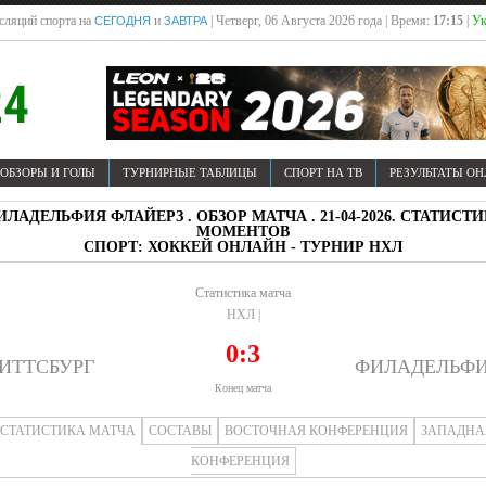
сляций спорта на
и
| Четверг, 06 Августа 2026 года | Время:
17:15
|
Ук
СЕГОДНЯ
ЗАВТРА
ОБЗОРЫ И ГОЛЫ
ТУРНИРНЫЕ ТАБЛИЦЫ
СПОРТ НА ТВ
РЕЗУЛЬТАТЫ О
ЛАДЕЛЬФИЯ ФЛАЙЕРЗ . ОБЗОР МАТЧА . 21-04-2026. СТАТИС
МОМЕНТОВ
СПОРТ: ХОККЕЙ ОНЛАЙН - ТУРНИР НХЛ
Статистика матча
НХЛ |
0:3
ИТТСБУРГ
ФИЛАДЕЛЬФ
Конец матча
СТАТИСТИКА МАТЧА
СОСТАВЫ
ВОСТОЧНАЯ КОНФЕРЕНЦИЯ
ЗАПАДНА
КОНФЕРЕНЦИЯ