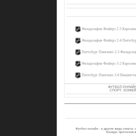
ПЕ
Филадельфия Флайерз 2-3 Каролин
Филадельфия Флайерз 2-4 Питтсбу
Питтсбург Пингвинз 2-3 Филадель
Филадельфия Флайерз 3-2 Каролин
Питтсбург Пингвинз 3-6 Вашингто
ФУТБОЛ ОНЛАЙН
СПОРТ: ХОККЕЙ
Футбол онлайн - и другие виды спорта:
Конкурс прогнозов 