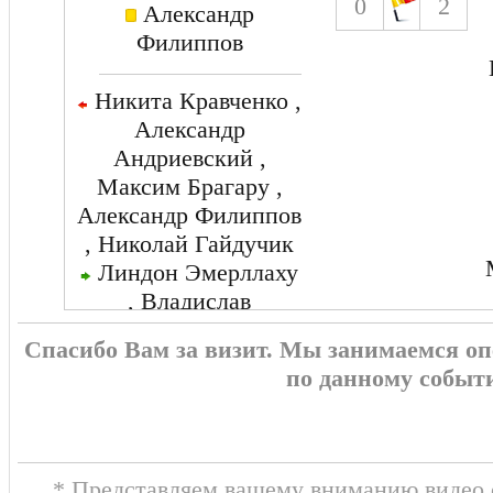
0
2
Александр
Филиппов
Никита Кравченко ,
Александр
Андриевский ,
Максим Брагару ,
Александр Филиппов
, Николай Гайдучик
Линдон Эмерллаху
, Владислав
Велетень , Олег
Спасибо Вам за визит. Мы занимаемся о
Федор , Гиорги
по данному событ
Майсурадзе , Игорь
Краснопир
* Представляем вашему вниманию видео о