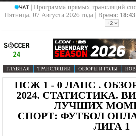
| Программа прямых трансляций сп
ЧАТ
Пятница, 07 Августа 2026 года | Время:
18:43
ГЛАВНАЯ
ТРАНСЛЯЦИИ
ОБЗОРЫ И ГОЛЫ
НОВ
ПСЖ 1 - 0 ЛАНС . ОБЗОР
2024. СТАТИСТИКА. В
ЛУЧШИХ МОМ
СПОРТ: ФУТБОЛ ОНЛА
ЛИГА 1