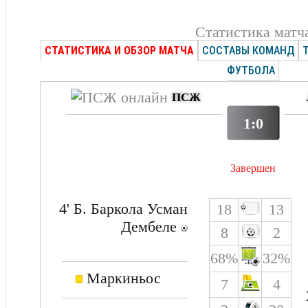
Статистика матч
СТАТИСТИКА И ОБЗОР МАТЧА
СОСТАВЫ КОМАНД
ФУТБОЛА
ПСЖ
1:0
Завершен
4' Б. Баркола Усман
18
13
Дембеле
8
2
68%
32%
Маркиньос
7
4