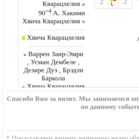
2
2
Кварацхелия
+4
90
А. Хакими
Хвича Кварацхелия
Хвича Кварацхелия
Варрен Заир-Эмри
, Усман Дембеле ,
Дезире Дуэ , Брэдли
Баркола
Хвича Кварацхелия
, Ли Кан Ин , Люка
Спасибо Вам за визит. Мы занимаемся о
Эрнандес , Сенни
по данному событ
Меюлю
* Представляем вашему вниманию видео об