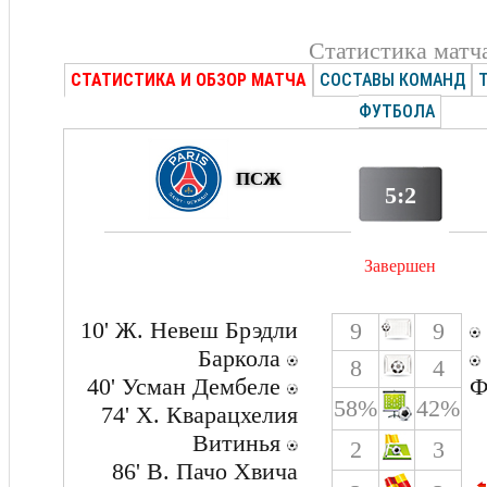
Статистика матч
СТАТИСТИКА И ОБЗОР МАТЧА
СОСТАВЫ КОМАНД
ФУТБОЛА
ПСЖ
5:2
Завершен
10' Ж. Невеш Брэдли
9
9
Баркола
8
4
40' Усман Дембеле
Ф
58%
42%
74' Х. Кварацхелия
Витинья
2
3
86' В. Пачо Хвича