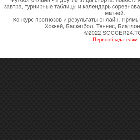
Футбол онлайн - и другие виды спорта: новости 
завтра, турнирные таблицы и календарь соревнов
матчей.
Конкурс прогнозов и результаты онлайн. Прямы
Хоккей, Баскетбол, Теннис, Биатло
©2022 SOCCER24.T
Первообладателям