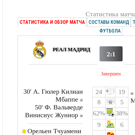
Статистика матч
СТАТИСТИКА И ОБЗОР МАТЧА
СОСТАВЫ КОМАНД
ФУТБОЛА
РЕАЛ МАДРИД
2:1
Завершен
30' А. Гюлер Килиан
24
19
Мбаппе
М
8
5
50' Ф. Вальверде
62%
38%
Винисиус Жуниор
9
6
Орельен Тчуамени