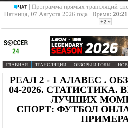
| Программа прямых трансляций сп
ЧАТ
Пятница, 07 Августа 2026 года | Время:
20:21
ГЛАВНАЯ
ТРАНСЛЯЦИИ
ОБЗОРЫ И ГОЛЫ
НОВ
РЕАЛ 2 - 1 АЛАВЕС . ОБ
04-2026. СТАТИСТИКА. 
ЛУЧШИХ МОМ
СПОРТ: ФУТБОЛ ОНЛА
ПРИМЕР