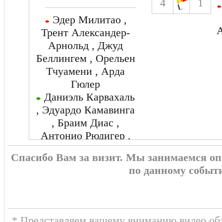
4
1
Эдер Милитао ,
А
Трент Александер-
Арнольд , Джуд
Беллингем , Орельен
Тчуамени , Арда
Гюлер
Даниэль Карвахаль
, Эдуардо Камавинга
, Браим Диас ,
Антонио Рюдигер ,
Франко Мастантуоно
Спасибо Вам за визит. Мы занимаемся о
по данному событ
* Представляем вашему вниманию видео обз