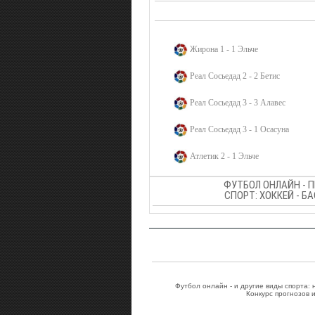
Жирона 1 - 1 Эльче
Реал Сосьедад 2 - 2 Бетис
Реал Сосьедад 3 - 3 Алавес
Реал Сосьедад 3 - 1 Осасуна
Атлетик 2 - 1 Эльче
ФУТБОЛ ОНЛАЙН - 
СПОРТ: ХОККЕЙ - Б
Футбол онлайн - и другие виды спорта:
Конкурс прогнозов 