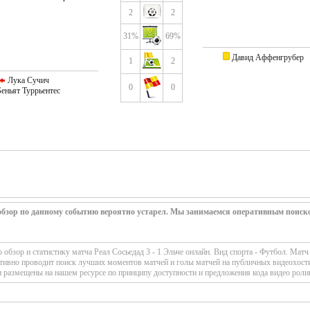
2
2
31%
69%
Давид Аффенгрубер
1
2
Лука Сучич
0
0
еньят Туррьентес
 обзор по данному событию вероятно устарел. Мы занимаемся оперативным поиск
бзор и статистику матча Реал Сосьедад 3 - 1 Эльче онлайн. Вид спорта - Футбол. Мат
ативно проводит поиск лучших моментов матчей и голы матчей на публичных видеохости
 размещены на нашем ресурсе по принципу доступности и предложения кода видео роли