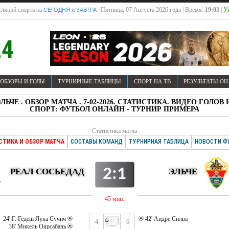
ляций спорта на
и
| Пятница, 07 Августа 2026 года | Время:
19:03
|
У
СЕГОДНЯ
ЗАВТРА
ОБЗОРЫ И ГОЛЫ
ТУРНИРНЫЕ ТАБЛИЦЫ
СПОРТ НА ТВ
РЕЗУЛЬТАТЫ О
 ЭЛЬЧЕ . ОБЗОР МАТЧА . 7-02-2026. СТАТИСТИКА. ВИДЕО ГОЛ
СПОРТ: ФУТБОЛ ОНЛАЙН - ТУРНИР ПРИМЕРА
Статистика матча
СТИКА И ОБЗОР МАТЧА
СОСТАВЫ КОМАНД
ТУРНИРНАЯ ТАБЛИЦА
НОВОСТИ Ф
2:1
РЕАЛ СОСЬЕДАД
ЭЛЬЧЕ
45 мин.
24' Г. Гедеш Лука Сучич
42' Андре Силва
4
6
38' Микель Оярсабаль