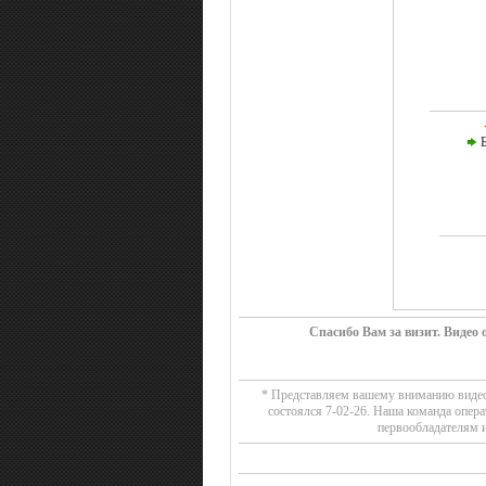
Б
Спасибо Вам за визит. Видео
* Представляем вашему вниманию видео о
состоялся 7-02-26. Наша команда опер
первообладателям и