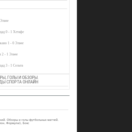
 Эльче
дад 0 - 1 Хетафе
кано 1 - 0 Эльче
 2 - 1 Эльче
дад 3 - 1 Сельта
Ы, ГОЛЫ И ОБЗОРЫ.
ВИДЫ СПОРТА ОНЛАЙН
аний. Обзоры и голы футбольных матчей.
лон, Формула1, Бокс