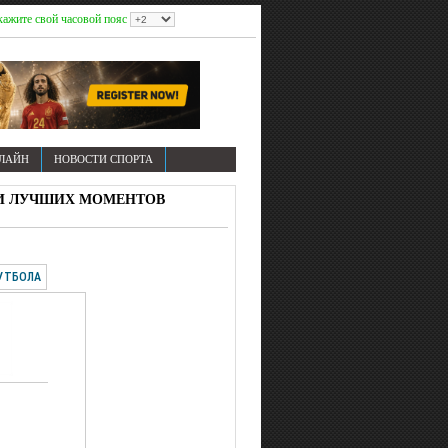
кажите свой часовой пояс
НЛАЙН
НОВОСТИ СПОРТА
ОВ И ЛУЧШИХ МОМЕНТОВ
УТБОЛА