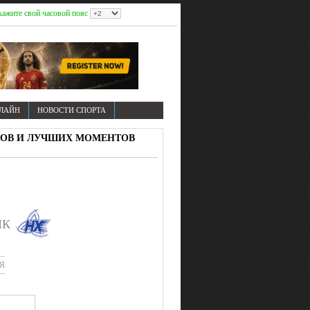
кажите свой часовой пояс
НЛАЙН
НОВОСТИ СПОРТА
ГОЛОВ И ЛУЧШИХ МОМЕНТОВ
ИК
Я