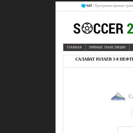
| Программа прямых транс
ЧАТ
ГЛАВНАЯ
ПРЯМЫЕ ТРАНСЛЯЦИИ
САЛАВАТ ЮЛАЕВ 3-0 НЕФТ
С