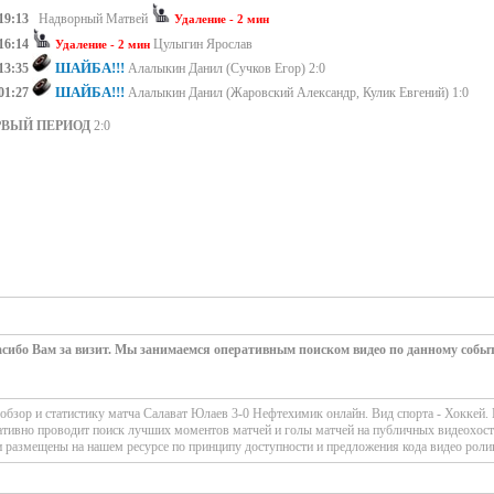
19:13
Надворный Матвей
Удаление - 2 мин
16:14
Цулыгин Ярослав
Удаление - 2 мин
ШАЙБА!!!
13:35
Алалыкин Данил (Сучков Егор) 2:0
ШАЙБА!!!
01:27
Алалыкин Данил (Жаровский Александр, Кулик Евгений) 1:0
РВЫЙ ПЕРИОД
2:0
сибо Вам за визит. Мы занимаемся оперативным поиском видео по данному собы
бзор и статистику матча Салават Юлаев 3-0 Нефтехимик онлайн. Вид спорта - Хоккей.
ативно проводит поиск лучших моментов матчей и голы матчей на публичных видеохост
 размещены на нашем ресурсе по принципу доступности и предложения кода видео роли