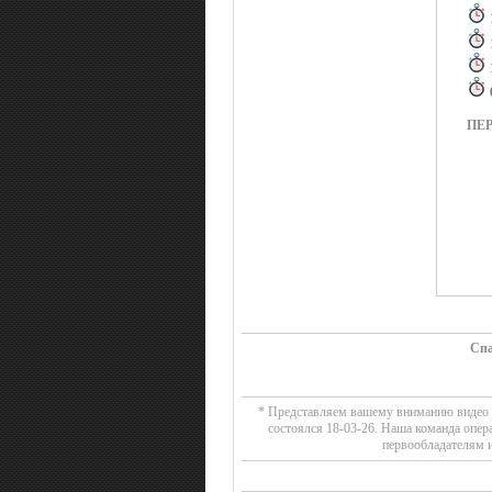
ПЕ
Спа
* Представляем вашему вниманию видео о
состоялся 18-03-26. Наша команда опер
первообладателям и