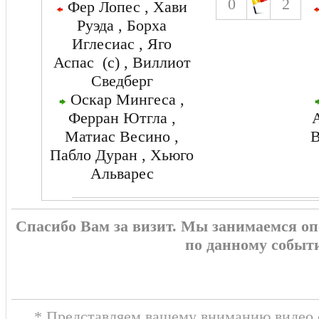
0
2
Фер Лопес , Хави
Руэда , Борха
Иглесиас , Яго
Аспас (c) , Виллиот
Сведберг
Оскар Мингеса ,
Ферран Ютгла ,
А
Матиас Весино ,
В
Пабло Дуран , Хьюго
Альварес
Спасибо Вам за визит. Мы занимаемся о
по данному событ
* Представляем вашему вниманию видео о