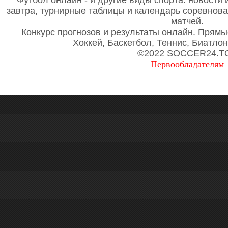
Футбол онлайн - и другие виды спорта: новости 
завтра, турнирные таблицы и календарь соревнов
матчей.
Конкурс прогнозов и результаты онлайн. Прямы
Хоккей, Баскетбол, Теннис, Биатло
©2022 SOCCER24.T
Первообладателям