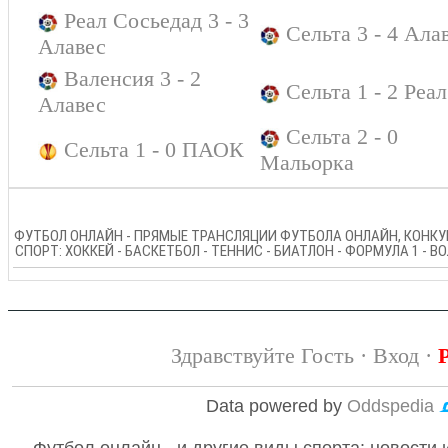
Реал Сосьедад 3 - 3
Сельта 3 - 4 Ала
Алавес
Валенсия 3 - 2
Сельта 1 - 2 Реал
Алавес
Сельта 2 - 0
Сельта 1 - 0 ПАОК
Мальорка
ФУТБОЛ ОНЛАЙН - ПРЯМЫЕ ТРАНСЛЯЦИИ ФУТБОЛА ОНЛАЙН, КОНКУР
СПОРТ: ХОККЕЙ - БАСКЕТБОЛ - ТЕННИС - БИАТЛОН - ФОРМУЛА 1 - 
Здравствуйте Гость ·
Вход
·
Data powered by
Oddspedia