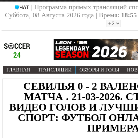
| Программа прямых трансляций сп
ЧАТ
Суббота, 08 Августа 2026 года | Время:
18:55
ГЛАВНАЯ
ТРАНСЛЯЦИИ
ОБЗОРЫ И ГОЛЫ
НОВ
СЕВИЛЬЯ 0 - 2 ВАЛЕН
МАТЧА . 21-03-2026.
ВИДЕО ГОЛОВ И ЛУЧ
СПОРТ: ФУТБОЛ ОНЛА
ПРИМЕР