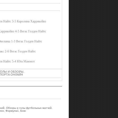
ен Найтс 3-5 Каролина Харрикейнз
аррикейнз 4-5 Вегас Голден Найтс
веланш 1-3 Вегас Голден Найтс
кс 2-6 Вегас Голден Найтс
ден Найтс 5-4 Юта Маммот
ГОЛЫ И ОБЗОРЫ.
 СПОРТА ОНЛАЙН
аний. Обзоры и голы футбольных матчей.
лон, Формула1, Бокс