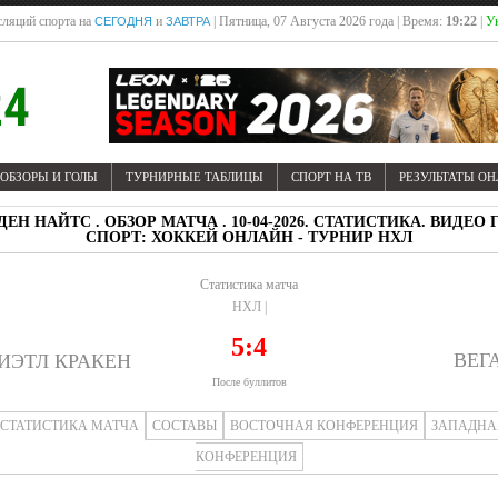
ляций спорта на
и
| Пятница, 07 Августа 2026 года | Время:
19:22
|
У
СЕГОДНЯ
ЗАВТРА
ОБЗОРЫ И ГОЛЫ
ТУРНИРНЫЕ ТАБЛИЦЫ
СПОРТ НА ТВ
РЕЗУЛЬТАТЫ О
ЛДЕН НАЙТС . ОБЗОР МАТЧА . 10-04-2026. СТАТИСТИКА. ВИД
СПОРТ: ХОККЕЙ ОНЛАЙН - ТУРНИР НХЛ
Статистика матча
НХЛ |
5:4
ВЕГ
ИЭТЛ КРАКЕН
После буллитов
СТАТИСТИКА МАТЧА
СОСТАВЫ
ВОСТОЧНАЯ КОНФЕРЕНЦИЯ
ЗАПАДНА
КОНФЕРЕНЦИЯ