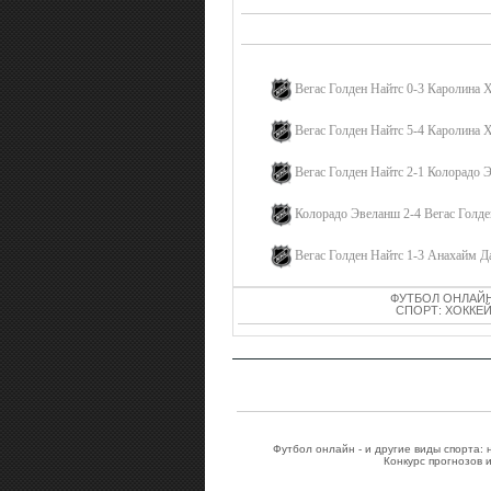
ПЕ
Вегас Голден Найтс 0-3 Каролина 
Вегас Голден Найтс 5-4 Каролина 
Вегас Голден Найтс 2-1 Колорадо 
Колорадо Эвеланш 2-4 Вегас Голде
Вегас Голден Найтс 1-3 Анахайм Д
ФУТБОЛ ОНЛАЙН
СПОРТ: ХОККЕЙ
Футбол онлайн - и другие виды спорта:
Конкурс прогнозов 