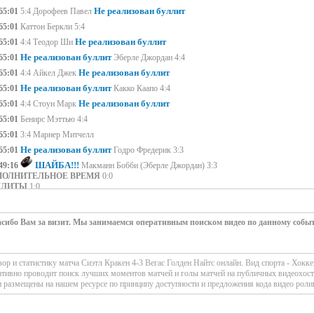
Не реализован буллит
65:01
5:4 Дорофеев Павел
65:01
Каттон Беркли 5:4
Не реализован буллит
65:01
4:4 Теодор Ши
Не реализован буллит
65:01
Эберле Джордан 4:4
Не реализован буллит
65:01
4:4 Айкел Джек
Не реализован буллит
65:01
Какко Каапо 4:4
Не реализован буллит
65:01
4:4 Стоун Марк
65:01
Бенирс Мэттью 4:4
65:01
3:4 Марнер Митчелл
Не реализован буллит
65:01
Годро Фредерик 3:3
ШАЙБА!!!
49:16
Макманн Бобби (Эберле Джордан) 3:3
ПОЛНИТЕЛЬНОЕ ВРЕМЯ
0:0
ЛЛИТЫ
1:0
ШАЙБА!!!
46:11
Каттон Беркли (Ларссон Адам, Данн Винс) 2:3
ШАЙБА!!!
41:11
1:3 Хауден Бретт
(Дорофеев Павел, Марнер Митчелл)
сибо Вам за визит. Мы занимаемся оперативным поиском видео по данному собы
ШАЙБА!!!
37:54
Макканн Джаред (Данн Винс, Стивенсон Чандлер) 1:2
ЕТИЙ ПЕРИОД
2:1
36:55
Айкел Джек
Удаление - 2 мин
р и статистику матча Сиэтл Кракен 4-3 Вегас Голден Найтс онлайн. Вид спорта - Хокк
ативно проводит поиск лучших моментов матчей и голы матчей на публичных видеохост
ШАЙБА!!!
20:55
0:2 Стоун Марк
(Айкел Джек, Гертл Томаш)
 размещены на нашем ресурсе по принципу доступности и предложения кода видео роли
20:00
Монтур Брэндон
Удаление - 2 мин
ОРОЙ ПЕРИОД
1:1