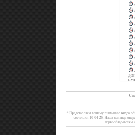
ДО
БУ
Спа
ТР
* Представляем вашему вниманию видео обзо
состоялся 10-04-26. Наша команда опер
первообладателям и
ВТ