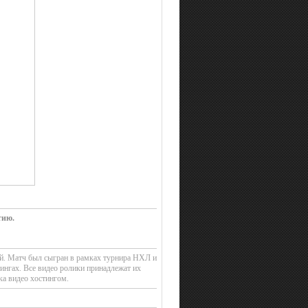
тию.
ей. Матч был сыгран в рамках турнира НХЛ и
ингах. Все видео ролики принадлежат их
ка видео хостингом.