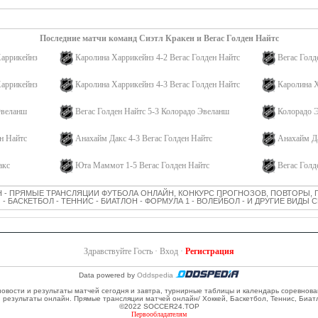
ШАЙБА!!!
10:04
0:1 Стоун Марк
(Андерссон Расмус, Ханифин Ноа)
РВЫЙ ПЕРИОД
0:1
Последние матчи команд Сиэтл Кракен и Вегас Голден Найтс
Харрикейнз
Каролина Харрикейнз 4-2 Вегас Голден Найтс
Вегас Голд
Харрикейнз
Каролина Харрикейнз 4-3 Вегас Голден Найтс
Каролина Х
Эвеланш
Вегас Голден Найтс 5-3 Колорадо Эвеланш
Колорадо Э
н Найтс
Анахайм Дакс 4-3 Вегас Голден Найтс
Анахайм Да
акс
Юта Маммот 1-5 Вегас Голден Найтс
Вегас Гол
 - ПРЯМЫЕ ТРАНСЛЯЦИИ ФУТБОЛА ОНЛАЙН, КОНКУРС ПРОГНОЗОВ, ПОВТОРЫ, 
 - БАСКЕТБОЛ - ТЕННИС - БИАТЛОН - ФОРМУЛА 1 - ВОЛЕЙБОЛ - И ДРУГИЕ ВИДЫ
Здравствуйте Гость ·
Вход
·
Регистрация
Data powered by
Oddspedia
 новости и результаты матчей сегодня и завтра, турнирные таблицы и календарь соревнов
и результаты онлайн. Прямые трансляции матчей онлайн/ Хоккей, Баскетбол, Теннис, Биат
©2022 SOCCER24.TOP
Первообладателям