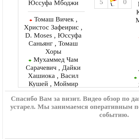
5
0
Юссуфа Мбоджи
Томаш Вичек ,
Христос Зафеирис ,
D. Moses , Юссуфа
Саньянг , Томаш
Хоры
Мухаммед Чам
Сарачевич , Дайки
Хашиока , Васил
Кушей , Моймир
Хытил , Дэвид
Спасибо Вам за визит. Видео обзор по 
Доудера
устарел. Мы занимаемся оперативным п
событию.