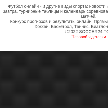
Футбол онлайн - и другие виды спорта: новости 
завтра, турнирные таблицы и календарь соревнов
матчей.
Конкурс прогнозов и результаты онлайн. Прямы
Хоккей, Баскетбол, Теннис, Биатло
©2022 SOCCER24.T
Первообладателям