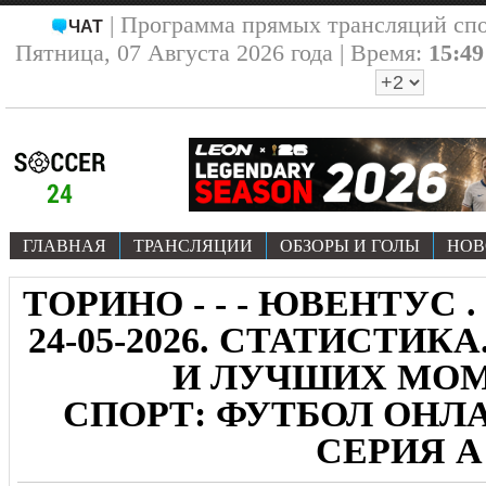
| Программа прямых трансляций сп
ЧАТ
Пятница, 07 Августа 2026 года | Время:
15:49
ГЛАВНАЯ
ТРАНСЛЯЦИИ
ОБЗОРЫ И ГОЛЫ
НОВ
ТОРИНО - - - ЮВЕНТУС .
24-05-2026. СТАТИСТИК
И ЛУЧШИХ МО
СПОРТ: ФУТБОЛ ОНЛА
СЕРИЯ А