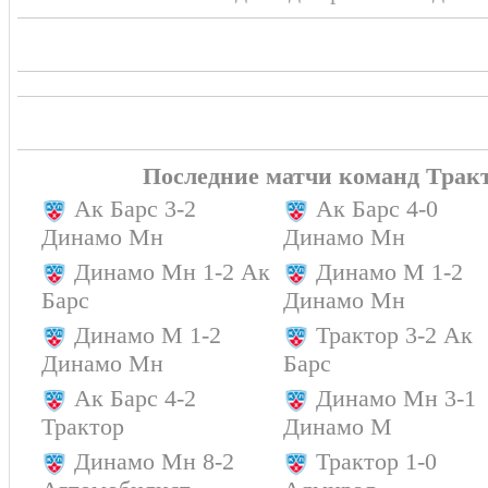
Робинсон Чарльз (
ШАЙБА!!!
10:55
Котляревский Михаил) 1:1
0:1 Пакетт Седрик
ШАЙБА!!!
08:25
Менелл Бреннан)
Фукале Зак
07:30
Удаление - 2 мин
Последние матчи команд Трак
ПЕРВЫЙ ПЕРИОД
4:1
Ак Барс 3-2
Ак Барс 4-0
Динамо Мн
Динамо Мн
Динамо Мн 1-2 Ак
Динамо М 1-2
Барс
Динамо Мн
Динамо М 1-2
Трактор 3-2 Ак
Динамо Мн
Барс
Ак Барс 4-2
Динамо Мн 3-1
Трактор
Динамо М
Динамо Мн 8-2
Трактор 1-0