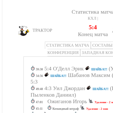
Статистика матч
КХЛ |
5:4
ТРАКТОР
Конец матча
СТАТИСТИКА МАТЧА
СОСТАВЫ
КОНФЕРЕНЦИЯ
ЗАПАДНАЯ КО
5:4 О'Делл Эрик
(У
ШАЙБА!!!
59:30
Шабанов Максим (
ШАЙБА!!!
54:56
5:3
4:3 Уил Джордан
(
ШАЙБА!!!
49:48
Пыленков Даниил)
Ожиганов Игорь
47:01
Удаление - 2 
45:11
Командный штраф
Удаление - 2 мин