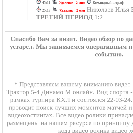
45:11
Командный штраф
Удаление - 2 мин
Николаев Илья 
25:17
Удаление - 2 мин
ТРЕТИЙ ПЕРИОД
1:2
Михайлов Владислав
25:17
Удале
Михайлов Владислав
25:17
Удале
Спасибо Вам за визит. Видео обзор по 
4:2 Уил Джордан
(
ШАЙБА!!!
25:02
устарел. Мы занимаемся оперативным п
Менелл Бреннан)
событию.
Антипин Викт
23:56
Удаление - 2 мин
Родуолд Джек (Яру
ШАЙБА!!!
19:11
4:1
ВТОРОЙ ПЕРИОД
0:1
* Представляем вашему вниманию видео о
Гусев Никита
18:13
Удаление - 2 мин
Трактор 5-4 Динамо М онлайн. Вид спорта -
Коновалов Илья Моторыг
16:53
рамках турнира КХЛ и состоялся 22-03-24
Бурдасов Антон (
ШАЙБА!!!
16:53
проводит поиск лучших моментов матчей и
Семён) 3:1
видеохостингах. Все видео ролики принадл
О'Делл Эрик
16:09
Удаление - 2 мин
размещены на нашем ресурсе по принципу 
Юртайкин Данил (
ШАЙБА!!!
12:57
кода видео ролика видео 
Владимир) 2:1