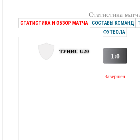
Статистика матч
СТАТИСТИКА И ОБЗОР МАТЧА
СОСТАВЫ КОМАНД
ФУТБОЛА
ТУНИС U20
1:0
Завершен