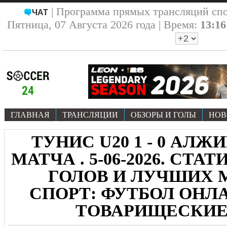
| Программа прямых трансляций сп
ЧАТ
Пятница, 07 Августа 2026 года | Время:
13:16
ГЛАВНАЯ
ТРАНСЛЯЦИИ
ОБЗОРЫ И ГОЛЫ
НОВ
ТУНИС U20 1 - 0 АЛЖИ
МАТЧА . 5-06-2026. СТА
ГОЛОВ И ЛУЧШИХ
СПОРТ: ФУТБОЛ ОНЛА
ТОВАРИЩЕСКИЕ