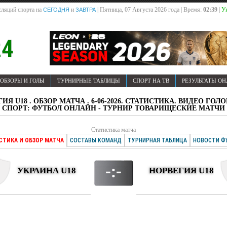
ляций спорта на
и
| Пятница, 07 Августа 2026 года | Время:
02:39
|
У
СЕГОДНЯ
ЗАВТРА
ОБЗОРЫ И ГОЛЫ
ТУРНИРНЫЕ ТАБЛИЦЫ
СПОРТ НА ТВ
РЕЗУЛЬТАТЫ О
ЕГИЯ U18 . ОБЗОР МАТЧА . 6-06-2026. СТАТИСТИКА. ВИДЕО 
СПОРТ: ФУТБОЛ ОНЛАЙН - ТУРНИР ТОВАРИЩЕСКИЕ МАТЧИ
Статистика матча
СТИКА И ОБЗОР МАТЧА
СОСТАВЫ КОМАНД
ТУРНИРНАЯ ТАБЛИЦА
НОВОСТИ Ф
-:-
УКРАИНА U18
НОРВЕГИЯ U18