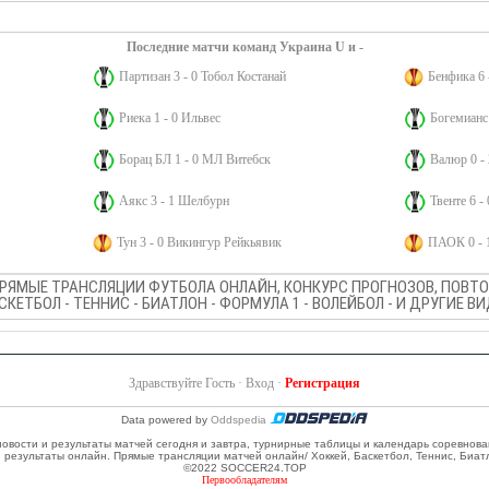
Последние матчи команд Украина U и -
Партизан 3 - 0 Тобол Костанай
Бенфика 6 
Риека 1 - 0 Ильвес
Богемианс
Борац БЛ 1 - 0 МЛ Витебск
Валюр 0 -
Аякс 3 - 1 Шелбурн
Твенте 6 -
Тун 3 - 0 Викингур Рейкьявик
ПАОК 0 - 
ПРЯМЫЕ ТРАНСЛЯЦИИ ФУТБОЛА ОНЛАЙН, КОНКУРС ПРОГНОЗОВ, ПОВТОР
АСКЕТБОЛ - ТЕННИС - БИАТЛОН - ФОРМУЛА 1 - ВОЛЕЙБОЛ - И ДРУГИЕ 
Здравствуйте Гость ·
Вход
·
Регистрация
Data powered by
Oddspedia
 новости и результаты матчей сегодня и завтра, турнирные таблицы и календарь соревнов
и результаты онлайн. Прямые трансляции матчей онлайн/ Хоккей, Баскетбол, Теннис, Биат
©2022 SOCCER24.TOP
Первообладателям