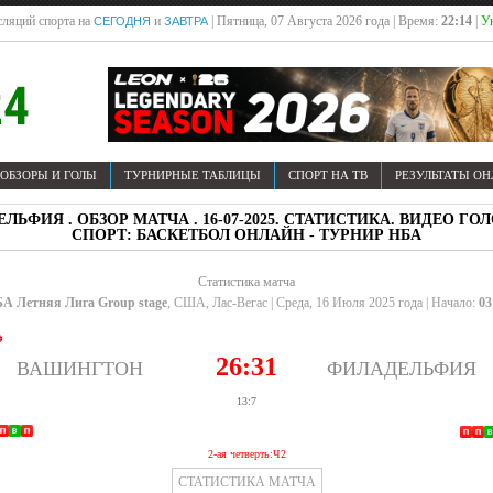
ляций спорта на
и
| Пятница, 07 Августа 2026 года | Время:
22:14
|
У
СЕГОДНЯ
ЗАВТРА
ОБЗОРЫ И ГОЛЫ
ТУРНИРНЫЕ ТАБЛИЦЫ
СПОРТ НА ТВ
РЕЗУЛЬТАТЫ О
ЛЬФИЯ . ОБЗОР МАТЧА . 16-07-2025. СТАТИСТИКА. ВИДЕО 
СПОРТ: БАСКЕТБОЛ ОНЛАЙН - ТУРНИР НБА
Статистика матча
А Летняя Лига Group stage
, США, Лас-Вегас | Среда, 16 Июля 2025 года | Начало:
03
26:31
ВАШИНГТОН
ФИЛАДЕЛЬФИЯ
13:7
2-ая четверть:Ч2
СТАТИСТИКА МАТЧА