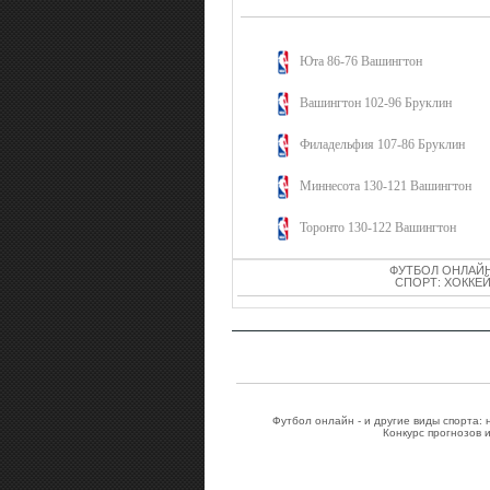
Юта 86-76 Вашингтон
Вашингтон 102-96 Бруклин
Филадельфия 107-86 Бруклин
Миннесота 130-121 Вашингтон
Торонто 130-122 Вашингтон
ФУТБОЛ ОНЛАЙН
СПОРТ: ХОККЕЙ
Футбол онлайн - и другие виды спорта:
Конкурс прогнозов 