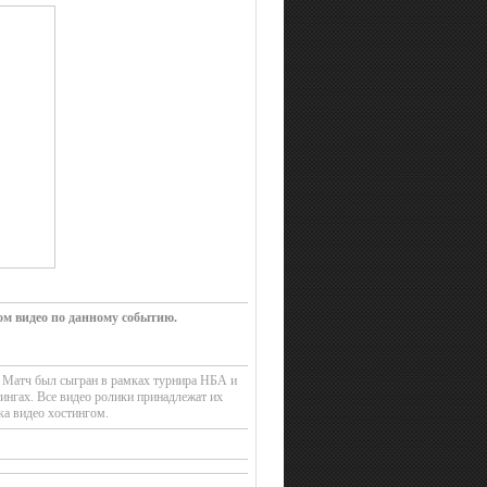
ом видео по данному событию.
. Матч был сыгран в рамках турнира НБА и
ингах. Все видео ролики принадлежат их
ка видео хостингом.