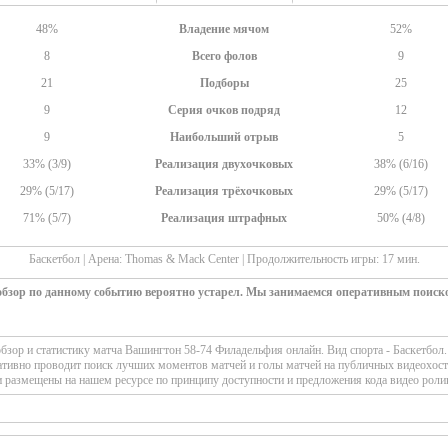
48%
Владение мячом
52%
8
Всего фолов
9
21
Подборы
25
9
Серия очков подряд
12
9
Наибольший отрыв
5
33% (3/9)
Реализация двухочковых
38% (6/16)
29% (5/17)
Реализация трёхочковых
29% (5/17)
71% (5/7)
Реализация штрафных
50% (4/8)
Баскетбол | Арена: Thomas & Mack Center | Продолжительность игры: 17 мин.
 обзор по данному событию вероятно устарел. Мы занимаемся оперативным поиск
зор и статистику матча Вашингтон 58-74 Филадельфия онлайн. Вид спорта - Баскетбол
ативно проводит поиск лучших моментов матчей и голы матчей на публичных видеохост
 размещены на нашем ресурсе по принципу доступности и предложения кода видео роли