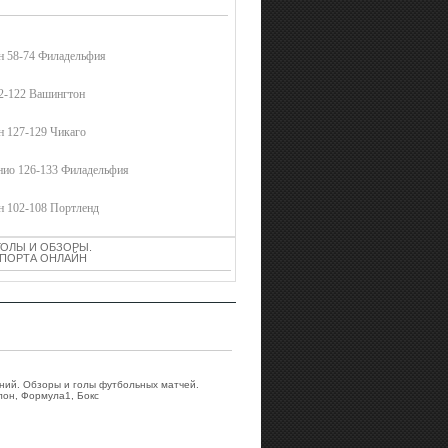
н 58-74 Филадельфия
2-122 Вашингтон
 127-129 Чикаго
нио 126-133 Филадельфия
н 102-108 Портленд
ГОЛЫ И ОБЗОРЫ.
 СПОРТА ОНЛАЙН
аний. Обзоры и голы футбольных матчей.
лон, Формула1, Бокс