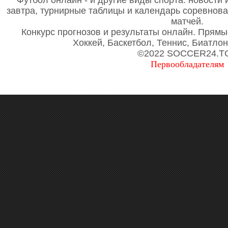
Футбол онлайн - и другие виды спорта: новости 
завтра, турнирные таблицы и календарь соревнов
матчей.
Конкурс прогнозов и результаты онлайн. Прямы
Хоккей, Баскетбол, Теннис, Биатло
©2022 SOCCER24.T
Первообладателям