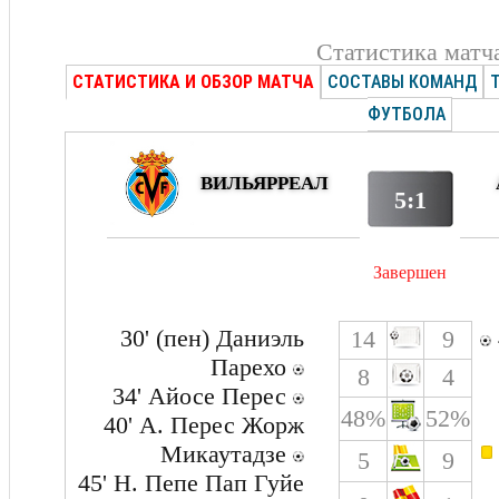
Статистика матч
СТАТИСТИКА И ОБЗОР МАТЧА
СОСТАВЫ КОМАНД
ФУТБОЛА
ВИЛЬЯРРЕАЛ
5:1
Завершен
30' (пен) Даниэль
14
9
Парехо
8
4
34' Айосе Перес
48%
52%
40' А. Перес Жорж
Микаутадзе
5
9
45' Н. Пепе Пап Гуйе