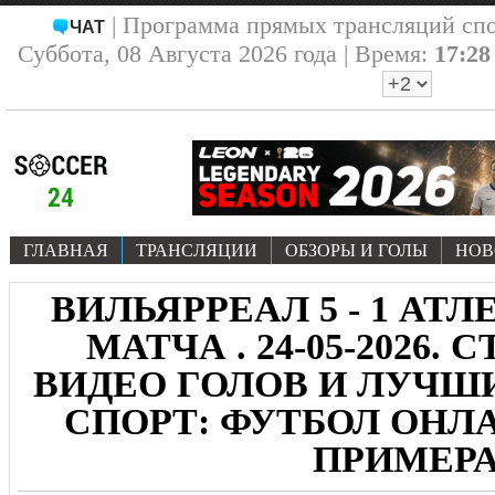
| Программа прямых трансляций сп
ЧАТ
Суббота, 08 Августа 2026 года | Время:
17:28
ГЛАВНАЯ
ТРАНСЛЯЦИИ
ОБЗОРЫ И ГОЛЫ
НОВ
ВИЛЬЯРРЕАЛ 5 - 1 АТЛ
МАТЧА . 24-05-2026.
ВИДЕО ГОЛОВ И ЛУЧ
СПОРТ: ФУТБОЛ ОНЛА
ПРИМЕР