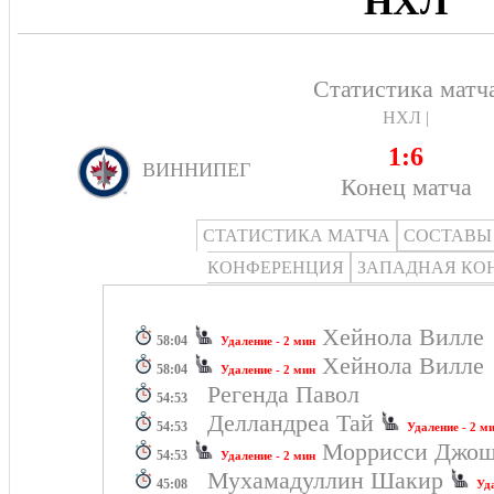
НХЛ
Статистика матч
НХЛ |
1:6
ВИННИПЕГ
Конец матча
СТАТИСТИКА МАТЧА
СОСТАВЫ
КОНФЕРЕНЦИЯ
ЗАПАДНАЯ КО
Хейнола Вилл
58:04
Удаление - 2 мин
Хейнола Вилл
58:04
Удаление - 2 мин
Регенда Павол
54:53
Делландреа Тай
54:53
Удаление - 2 м
Моррисси Дж
54:53
Удаление - 2 мин
Мухамадуллин Шакир
45:08
Уд