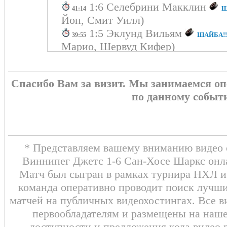
1:6 Селебрини Макклин
Ш
41:14
Йон, Смит Уилл)
1:5 Эклунд Вильям
ШАЙБА!!
39:55
Марио, Шервуд Кифер)
ТРЕТИЙ ПЕРИОД
0:1
1:4 Michael Misa II
ШАЙБА!!!
38:01
Спасибо Вам за визит. Мы занимаемся о
Клингберг Йон)
по данному событ
30:23
Командный штраф
Удаление - 2 мин
1:3 Граф Коллин
ШАЙБА!!!
25:51
1:2 Смит Уилл
(Се
ШАЙБА!!!
16:54
Макклин, Клингберг Йон)
* Представляем вашему вниманию видео о
ВТОРОЙ ПЕРИОД
0:3
Виннипег Джетс 1-6 Сан-Хосе Шаркс онла
Sam Dickinson
13:40
Удаление - 2 мин
Матч был сыгран в рамках турнира НХЛ и 
1:1 Чернышов Иван
ШАЙБА!
06:26
команда оперативно проводит поиск лучши
Вильям, Селебрини Макклин)
матчей на публичных видеохостингах. Все в
Нидеррайтер Н
05:27
Удаление - 2 мин
первообладателям и размещены на наш
Кепке Коул 1:0
ШАЙБА!!!
03:28
доступности и предложения кода видео 