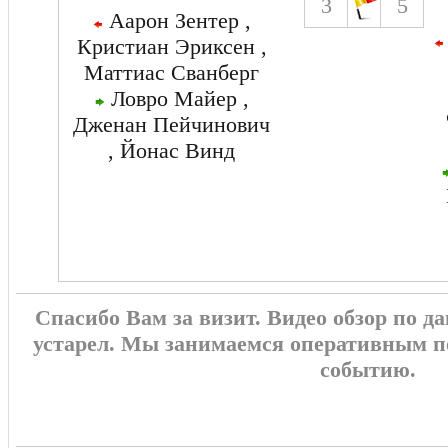
3
5
Аарон Зентер ,
Кристиан Эриксен ,
Маттиас Сванберг
Ловро Майер ,
Дженан Пейчинович
, Йонас Винд
Спасибо Вам за визит. Видео обзор по 
устарел. Мы занимаемся оперативным п
событию.