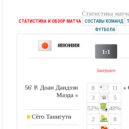
Статистика матч
СТАТИСТИКА И ОБЗОР МАТЧА
СОСТАВЫ КОМАНД
ФУТБОЛА
ЯПОНИЯ
1:1
Завершен
56' Р. Доан Даидзэн
8
11
Маэда
3
5
52%
48%
Сёго Танигути
2
8