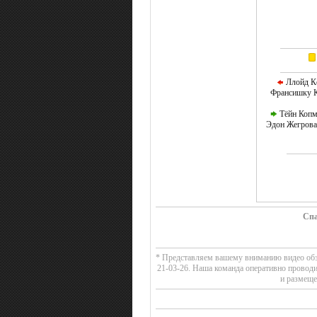
Ллойд Ке
Франсишку К
Тёйн Копм
Эдон Жегрова
Спа
* Представляем вашему вниманию видео обзо
21-03-26. Наша команда оперативно провод
и размеще