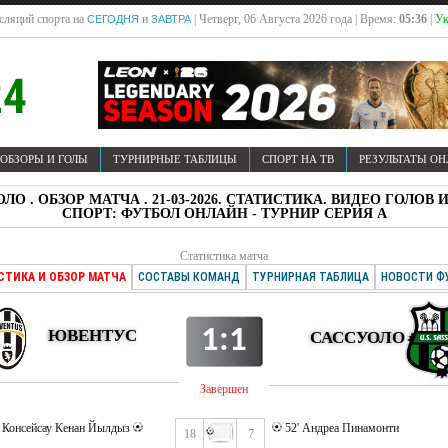
сляций спорта на
и
| Четверг, 06 Августа 2026 года | Время:
05:36
|
Ук
СЕГОДНЯ
ЗАВТРА
ОБЗОРЫ И ГОЛЫ
ТУРНИРНЫЕ ТАБЛИЦЫ
СПОРТ НА ТВ
РЕЗУЛЬТАТЫ О
ОЛО . ОБЗОР МАТЧА . 21-03-2026. СТАТИСТИКА. ВИДЕО ГОЛ
СПОРТ: ФУТБОЛ ОНЛАЙН - ТУРНИР СЕРИЯ А
Статистика матча
СТИКА И ОБЗОР МАТЧА
СОСТАВЫ КОМАНД
ТУРНИРНАЯ ТАБЛИЦА
НОВОСТИ Ф
1:1
ЮВЕНТУС
САССУОЛО
Завершен
. Консейсау Кенан Йылдыз
52' Андреа Пинамонти
18
7