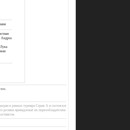
пани
истиан
, Андреа
 Лука
рман
тию.
ыгран в рамках турнира Серия А и состоялся
ео ролики принадлежат их первообладателям
хостингом.