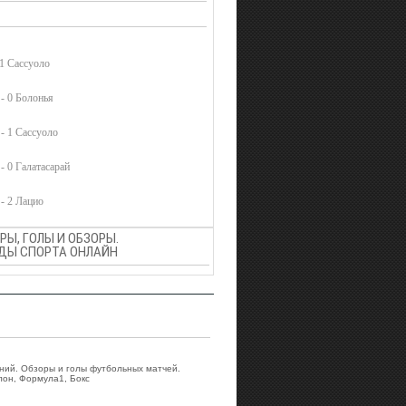
 1 Сассуоло
- 0 Болонья
- 1 Сассуоло
- 0 Галатасарай
- 2 Лацио
Ы, ГОЛЫ И ОБЗОРЫ.
ВИДЫ СПОРТА ОНЛАЙН
аний. Обзоры и голы футбольных матчей.
лон, Формула1, Бокс