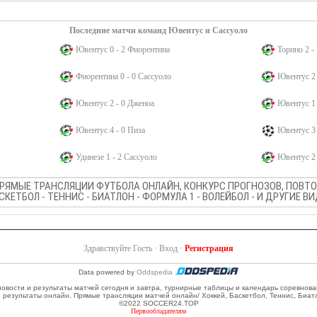
Последние матчи команд Ювентус и Сассуоло
Ювентус 0 - 2 Фиорентина
Торино 2 -
Фиорентина 0 - 0 Сассуоло
Ювентус 2 
Ювентус 2 - 0 Дженоа
Ювентус 1 
Ювентус 4 - 0 Пиза
Ювентус 3 
Удинезе 1 - 2 Сассуоло
Ювентус 2 
ПРЯМЫЕ ТРАНСЛЯЦИИ ФУТБОЛА ОНЛАЙН, КОНКУРС ПРОГНОЗОВ, ПОВТОР
АСКЕТБОЛ - ТЕННИС - БИАТЛОН - ФОРМУЛА 1 - ВОЛЕЙБОЛ - И ДРУГИЕ 
Здравствуйте Гость ·
Вход
·
Регистрация
Data powered by
Oddspedia
 новости и результаты матчей сегодня и завтра, турнирные таблицы и календарь соревнов
и результаты онлайн. Прямые трансляции матчей онлайн/ Хоккей, Баскетбол, Теннис, Биат
©2022 SOCCER24.TOP
Первообладателям