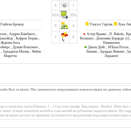
8
1
65%
35%
Глейсон Бремер
Улиссес Гарсия,
Лука Ли
9
4
лли , Андреа Камбьязо ,
Астер Вранкс , D. Bakola , Кр
1
0
онсейсау , Кефрен Тюрам ,
Вольпато , Доменико Берарди (c) 
Жереми Бога
Пинамонти
ейнерс , Душан Влахович ,
Джош Дойг , М'Бала Нзола ,
 , Аркадиуш Милик , Фабио
Липани , Эдоардо Яннони , А
Миретти
Лорьянте
сибо Вам за визит. Мы занимаемся оперативным поиском видео по данному собы
р и статистику матча Ювентус 1 - 1 Сассуоло онлайн. Вид спорта - Футбол. Матч был с
ит поиск лучших моментов матчей и голы матчей на публичных видеохостингах. Все вид
ны на нашем ресурсе по принципу доступности и предложения кода видео ролика видео 