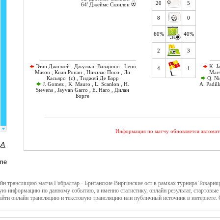
20
5
64' Джеймс Скэнлон
8
0
60%
40%
2
3
Этан Джоллей , Джулиан Валарино , Leon
K. Ja
4
1
Mason , Киан Ронан , Николас Посо , Ли
Mars 
Касьяро (c) , Тиджей Де Барр
Q. Nic
J. Gomez , K. Mauro , L. Scanlon , H.
A. Padill
Stevens , Jayvan Garro , E. Haro , Дилан
Борге
Информация по матчу обновляется автомат
трансляцию матча Гибралтар - Британские Виргинские ост в рамках турнира Товарище
ую информацию по данному событию, а именно статистику, онлайн результат, стартовые
йти онлайн трансляцию и текстовую трансляцию или публичный источник в интернете. С