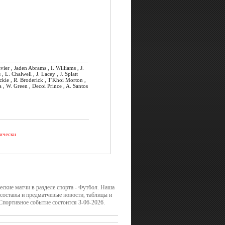
vier , Jaden Abrams , I. Williams , J.
, L. Chalwell , J. Lacey , J. Splatt
kie , R. Broderick , T'Khoi Morton ,
a , W. Green , Decoi Prince , A. Santos
ически
ские матчи в разделе спорта - Футбол. Наша
 составы и предматчевые новости, таблицы и
портивное событие состоится 3-06-2026.