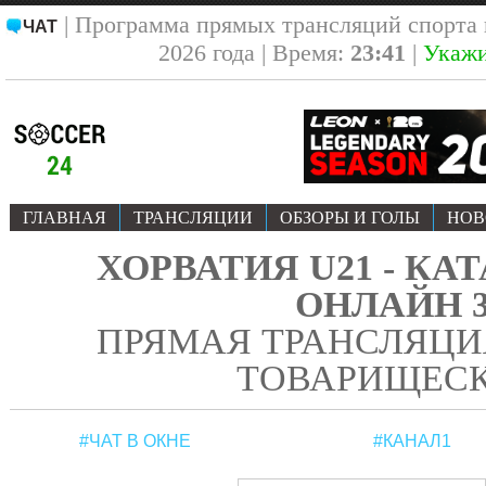
| Программа прямых трансляций спорта
ЧАТ
2026 года | Время:
23:41
|
Укажи
ГЛАВНАЯ
ТРАНСЛЯЦИИ
ОБЗОРЫ И ГОЛЫ
НОВ
ХОРВАТИЯ U21 - КА
ОНЛАЙН 3-
ПРЯМАЯ ТРАНСЛЯЦИЯ
ТОВАРИЩЕСК
#ЧАТ В ОКНЕ
#КАНАЛ1