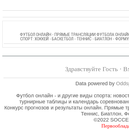
ФУТБОЛ ОНЛАЙН - ПРЯМЫЕ ТРАНСЛЯЦИИ ФУТБОЛА ОНЛАЙН,
СПОРТ: ХОККЕЙ - БАСКЕТБОЛ - ТЕННИС - БИАТЛОН - ФОРМ
Здравствуйте Гость ·
В
Data powered by
Odds
Футбол онлайн - и другие виды спорта: новост
турнирные таблицы и календарь соревнован
Конкурс прогнозов и результаты онлайн. Прямые т
Теннис, Биатлон, Ф
©2022 SOCCE
Первооблад