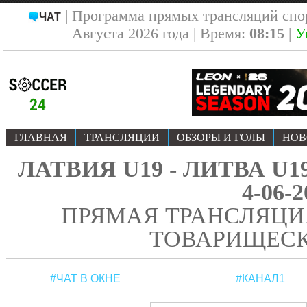
| Программа прямых трансляций спо
ЧАТ
Августа 2026 года | Время:
08:15
|
У
ГЛАВНАЯ
ТРАНСЛЯЦИИ
ОБЗОРЫ И ГОЛЫ
НОВ
ЛАТВИЯ U19 - ЛИТВА U
4-06-2
ПРЯМАЯ ТРАНСЛЯЦИЯ
ТОВАРИЩЕСК
#ЧАТ В ОКНЕ
#КАНАЛ1