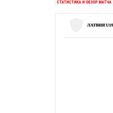
СТАТИСТИКА И ОБЗОР МАТЧА
ЛАТВИЯ U1