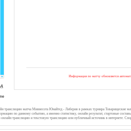
Информация по матчу обновляется автомат
 трансляцию матча Миннесота Юнайтед - Либерия в рамках турнира Товарищеские матч
рмацию по данному событию, а именно статистику, онлайн результат, стартовые состав
онлайн трансляцию и текстовую трансляцию или публичный источник в интернете. Спор