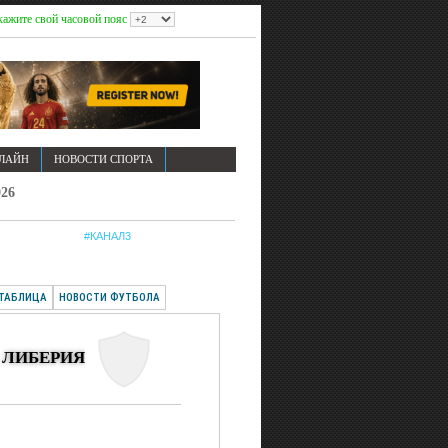
кажите свой часовой пояс
НЛАЙН
НОВОСТИ СПОРТА
26
#КАНАЛ3
ТАБЛИЦА
НОВОСТИ ФУТБОЛА
ЛИБЕРИЯ