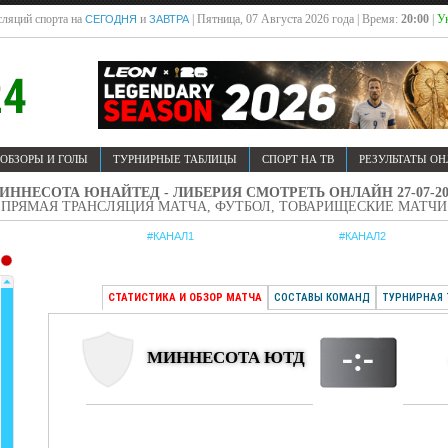
ляций спорта на
и
| Пятница, 07 Августа 2026 года | Время:
20:00
|
У
СЕГОДНЯ
ЗАВТРА
ОБЗОРЫ И ГОЛЫ
ТУРНИРНЫЕ ТАБЛИЦЫ
СПОРТ НА ТВ
РЕЗУЛЬТАТЫ О
ИННЕСОТА ЮНАЙТЕД - ЛИБЕРИЯ СМОТРЕТЬ ОНЛАЙН 27-07-20
ПРЯМАЯ ТРАНСЛЯЦИЯ МАТЧА, ФУТБОЛ, ТОВАРИЩЕСКИЕ МАТЧИ
#КАНАЛ1
#КАНАЛ2
СТАТИСТИКА И ОБЗОР МАТЧА
СОСТАВЫ КОМАНД
ТУРНИРНАЯ 
-:-
МИННЕСОТА ЮТД