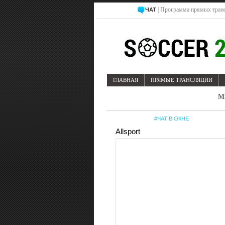
| Программа прямых транс
ЧАТ
ГЛАВНАЯ
ПРЯМЫЕ ТРАНСЛЯЦИИ
М
#ЧАТ В ОКНЕ