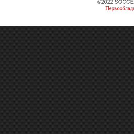
©2022 SOCCE
Первооблад