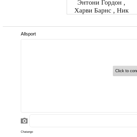
Энтони Гордон ,
Харви Барнс , Ник
Вольтемаде
Льюис Холл ,
Энтони Эланга ,
Джейкоб Мёрфи ,
Джейкоб Рэмзи ,
Льюис Майли
Информация п