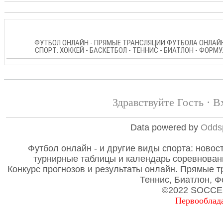
ФУТБОЛ ОНЛАЙН - ПРЯМЫЕ ТРАНСЛЯЦИИ ФУТБОЛА ОНЛАЙН,
СПОРТ: ХОККЕЙ - БАСКЕТБОЛ - ТЕННИС - БИАТЛОН - ФОРМ
Здравствуйте Гость ·
В
Data powered by
Odds
Футбол онлайн - и другие виды спорта: новост
турнирные таблицы и календарь соревнован
Конкурс прогнозов и результаты онлайн. Прямые т
Теннис, Биатлон, Ф
©2022 SOCCE
Первооблад