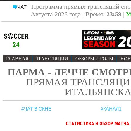
| Программа прямых трансляций спо
ЧАТ
Августа 2026 года | Время:
23:59
|
У
ГЛАВНАЯ
ТРАНСЛЯЦИИ
ОБЗОРЫ И ГОЛЫ
НОВ
ПАРМА - ЛЕЧЧЕ СМОТРЕ
ПРЯМАЯ ТРАНСЛЯЦИЯ
ИТАЛЬЯНСКА
#ЧАТ В ОКНЕ
#КАНАЛ1
СТАТИСТИКА И ОБЗОР МАТЧА