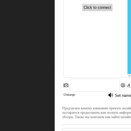
Предлагаем вашему вниманию прямую онлайн т
постарается предоставить вам полную информа
обзоры. Также мы поможем вам найти онлайн 