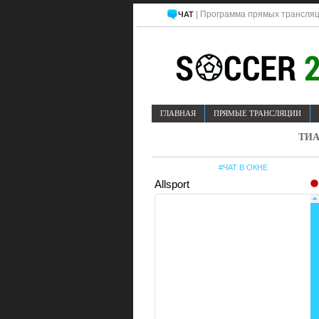
| Программа прямых трансляц
ЧАТ
ГЛАВНАЯ
ПРЯМЫЕ ТРАНСЛЯЦИИ
ТИА
#ЧАТ В ОКНЕ