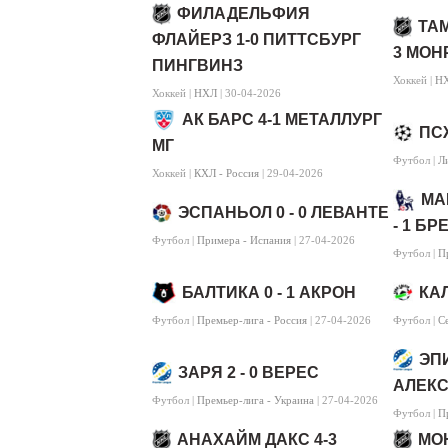
ФИЛАДЕЛЬФИЯ
ТА
ФЛАЙЕРЗ 1-0 ПИТТСБУРГ
3 МОН
ПИНГВИНЗ
Хоккей |
Н
Хоккей |
НХЛ
| 30-04-2026
АК БАРС 4-1 МЕТАЛЛУРГ
ПСЖ
МГ
Футбол |
Л
Хоккей |
КХЛ - Россия
| 29-04-2026
МА
ЭСПАНЬОЛ 0 - 0 ЛЕВАНТЕ
- 1 Б
Футбол |
Примера - Испания
| 27-04-2026
Футбол |
П
БАЛТИКА 0 - 1 АКРОН
КАЛ
Футбол |
Премьер-лига - Россия
| 27-04-2026
Футбол |
С
ЭПИ
ЗАРЯ 2 - 0 ВЕРЕС
АЛЕК
Футбол |
Премьер-лига - Украина
| 27-04-2026
Футбол |
П
АНАХАЙМ ДАКС 4-3
МО