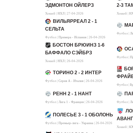
ЭДМОНТОН ОЙЛЕРЗ
2-3 Т
Хоккей |
НХЛ
| 27-04-2026
Хоккей |
Н
ВИЛЬЯРРЕАЛ 2 - 1
МАР
СЕЛЬТА
Футбол |
Л
Футбол |
Примера - Испания
| 26-04-2026
БОСТОН БРЮИНЗ 1-6
ОСА
БАФФАЛО СЭЙБРЗ
Футбол |
П
Хоккей |
НХЛ
| 26-04-2026
БОР
ТОРИНО 2 - 2 ИНТЕР
ФРАЙ
Футбол |
Серия А - Италия
| 26-04-2026
Футбол |
Б
РЕНН 2 - 1 НАНТ
ПАР
Футбол |
Лига 1 - Франция
| 26-04-2026
Футбол |
Л
ЛО
ПОЛЕСЬЕ 3 - 1 ОБОЛОНЬ
АВАНГ
Футбол |
Премьер-лига - Украина
| 26-04-2026
Хоккей |
КХ