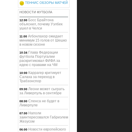
ТЕННИС ОБЗОРЫ МАТЧЕЙ
НОВОСТИ ФУТБОЛА
Босс Брайтона
12:00
объяснил, почему Уэлбек
ушел в Челси
Агбонлахор ожидает
11:00
минимум 15 голов от Шешко
в новом сезоне
Глава Федерации
10:34
футбола Португалии
раскритиковал ФИФА за
идею с правами на ЧМ
Каррагер критикует
10:00
Салаха за переход в
Трабзонспор
Леони может сыграть
09:00
за Ливерпуль в сентябре
Спенса не будет в
08:00
Ливерпуле
Наполи
07:00
заинтересовался Габриэлем
Жезусом
Новости европейского
06:00