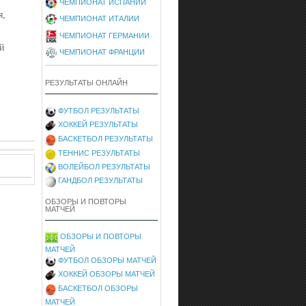
ЧЕМПИОНАТ ИСПАНИИ
я,
ЧЕМПИОНАТ ИТАЛИИ
ЧЕМПИОНАТ ГЕРМАНИИ
й
ЧЕМПИОНАТ ФРАНЦИИ
РЕЗУЛЬТАТЫ ОНЛАЙН
ФУТБОЛ РЕЗУЛЬТАТЫ
ХОККЕЙ РЕЗУЛЬТАТЫ
БАСКЕТБОЛ РЕЗУЛЬТАТЫ
ТЕННИС РЕЗУЛЬТАТЫ
ВОЛЕЙБОЛ РЕЗУЛЬТАТЫ
ГАНДБОЛ РЕЗУЛЬТАТЫ
ОБЗОРЫ И ПОВТОРЫ
МАТЧЕЙ
ОБЗОРЫ И ПОВТОРЫ
МАТЧЕЙ
ФУТБОЛ ОБЗОРЫ МАТЧЕЙ
ХОККЕЙ ОБЗОРЫ МАТЧЕЙ
БАСКЕТБОЛ ОБЗОРЫ
МАТЧЕЙ