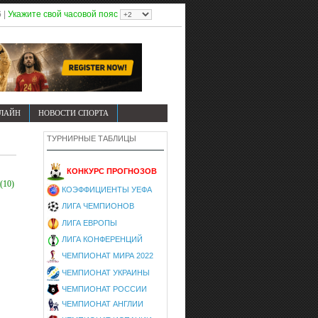
6
|
Укажите свой часовой пояс
НЛАЙН
НОВОСТИ СПОРТА
ТУРНИРНЫЕ ТАБЛИЦЫ
КОНКУРС ПРОГНОЗОВ
(10)
КОЭФФИЦИЕНТЫ УЕФА
ЛИГА ЧЕМПИОНОВ
ЛИГА ЕВРОПЫ
ЛИГА КОНФЕРЕНЦИЙ
ЧЕМПИОНАТ МИРА 2022
ЧЕМПИОНАТ УКРАИНЫ
ЧЕМПИОНАТ РОССИИ
ЧЕМПИОНАТ АНГЛИИ