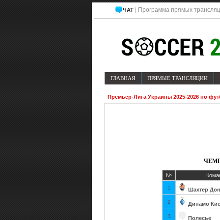
| Программа прямых трансляц
ЧАТ
ГЛАВНАЯ
ПРЯМЫЕ ТРАНСЛЯЦИИ
Премьер-Лига Украины 2025-2026 по футб
ЧЕМП
№
Кома
1
Шахтер Дон
2
Динамо Ки
3
Полесье