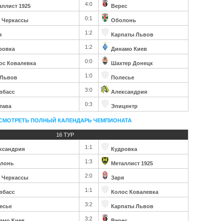
4:0
аллист 1925
Верес
0:1
 Черкассы
Оболонь
1:2
я
Карпаты Львов
1:2
ровка
Динамо Киев
0:0
ос Ковалевка
Шахтер Донецк
1:0
 Львов
Полесье
3:0
вбасс
Александрия
0:3
тава
Эпицентр
СМОТРЕТЬ ПОЛНЫЙ КАЛЕНДАРЬ ЧЕМПИОНАТА
16 ТУР
1:1
ксандрия
Кудровка
1:3
лонь
Металлист 1925
2:0
 Черкассы
Заря
1:1
вбасс
Колос Ковалевка
3:2
есье
Карпаты Львов
3:2
амо Киев
Верес