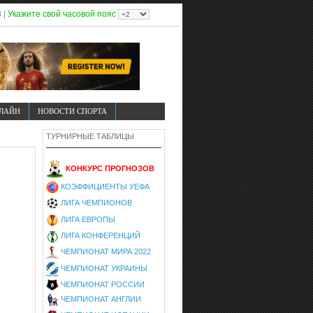
8
|
Укажите свой часовой пояс
НЛАЙН
НОВОСТИ СПОРТА
ТУРНИРНЫЕ ТАБЛИЦЫ
КОНКУРС ПРОГНОЗОВ
КОЭФФИЦИЕНТЫ УЕФА
ЛИГА ЧЕМПИОНОВ
ЛИГА ЕВРОПЫ
ЛИГА КОНФЕРЕНЦИЙ
ЧЕМПИОНАТ МИРА 2022
ЧЕМПИОНАТ УКРАИНЫ
ЧЕМПИОНАТ РОССИИ
ЧЕМПИОНАТ АНГЛИИ