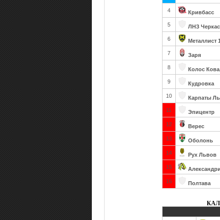
4
Кривбасс
5
ЛНЗ Черка
6
Металлист 
7
Заря
8
Колос Кова
9
Кудровка
10
Карпаты Л
11
Эпицентр
12
Верес
13
Оболонь
14
Рух Львов
15
Александр
16
Полтава
КАЛ