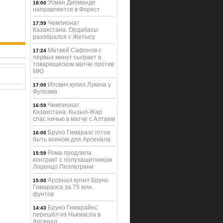
Усман Диоманде
18:00
направляется в Форест
Чемпионат
17:59
Казахстана. Ордабасы
разобрался с Жетысу
Матвей Сафонов с
17:24
первых минут сыграет в
товарищеском матче против
МЮ
Ипсвич купил Лукича у
17:00
Фулхэма
Чемпионат
16:59
Казахстана. Кызыл-Жар
спас ничью в матче с Алтаем
Бруно Гимараэс готов
16:00
быть воином для Арсенала
Рома продлила
15:59
контракт с полузащитником
Лоренцо Пеллегрини
Арсенал купил Бруно
15:00
Гимараэса за 75 млн.
фунтов
Бруно Гимарайнс
14:43
перешёл из Ньюкасла в
Арсенал