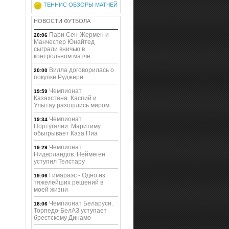
ТЕННИС ОБЗОРЫ МАТЧЕЙ
НОВОСТИ ФУТБОЛА
Пари Сен-Жермен и
20:06
Манчестер Юнайтед
сыграли вничью в
контрольном матче
Вилла договорилась о
20:00
покупке Руджери
Чемпионат
19:59
Казахстана. Каспий и
Улытау разошлись миром
Чемпионат
19:34
Португалии. Маритиму
обыгрывает Каза Пиа
Чемпионат
19:29
Нидерландов. Неймеген
уступил Телстару
Гимараэс - Одно из
19:06
тяжелейших решений в
моей жизни
Чемпионат Беларуси.
18:06
Торпедо-БелАЗ уступает
брестскому Динамо