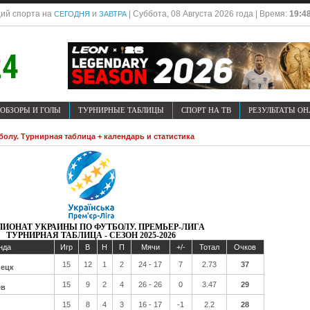
ий спорта на
и
| Суббота, 08 Августа 2026 года | Время:
19:4
СЕГОДНЯ
ЗАВТРА
ОБЗОРЫ И ГОЛЫ
ТУРНИРНЫЕ ТАБЛИЦЫ
СПОРТ НА ТВ
РЕЗУЛЬТАТЫ О
олу. Турнирная таблица + календарь и статистика
ИОНАТ УКРАИНЫ ПО ФУТБОЛУ. ПРЕМЬЕР-ЛИГА
ТУРНИРНАЯ ТАБЛИЦА - СЕЗОН 2025-2026
нда
Игр
В
Н
П
Мячи
+/-
Тотал
Очков
15
12
1
2
24 - 17
7
2.73
37
ецк
15
9
2
4
26 - 26
0
3.47
29
ев
15
8
4
3
16 - 17
-1
2.2
28