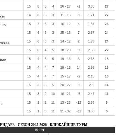
15
8
3
4
26 - 27
-1
3.53
27
14
8
3
3
11 - 13
-2
1.71
27
ссы
15
7
5
3
16 - 12
4
1.87
26
1925
15
6
6
3
25 - 18
7
2.87
24
15
6
6
3
14 - 12
2
1.73
24
левка
15
6
4
5
18 - 20
-2
2.53
22
15
4
6
5
19 - 16
3
2.33
18
ьвов
15
4
4
7
29 - 15
14
2.93
16
15
4
4
7
15 - 17
-2
2.13
16
15
2
8
5
20 - 22
-2
2.8
14
15
3
2
10
16 - 21
-5
2.47
11
15
2
2
11
13 - 25
-12
2.53
8
ия
15
1
3
11
21 - 32
-11
3.53
6
ЕНДАРЬ - СЕЗОН 2025-2026 - БЛИЖАЙШИЕ ТУРЫ
15 ТУР