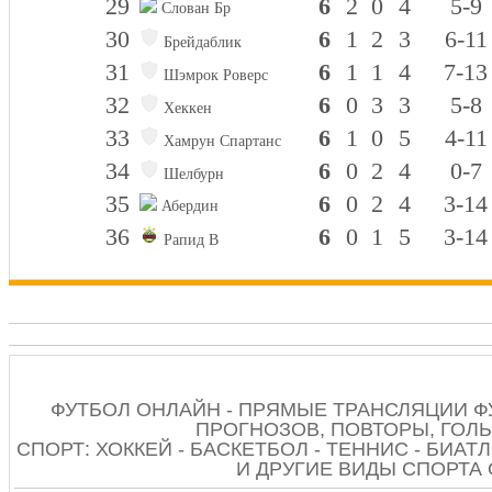
29
6
2
0
4
5-9
Слован Бр
30
6
1
2
3
6-11
Брейдаблик
31
6
1
1
4
7-13
Шэмрок Роверс
32
6
0
3
3
5-8
Хеккен
33
6
1
0
5
4-11
Хамрун Спартанс
34
6
0
2
4
0-7
Шелбурн
35
6
0
2
4
3-14
Абердин
36
6
0
1
5
3-14
Рапид В
ФУТБОЛ ОНЛАЙН - ПРЯМЫЕ ТРАНСЛЯЦИИ Ф
ПРОГНОЗОВ, ПОВТОРЫ, ГОЛЫ
СПОРТ: ХОККЕЙ - БАСКЕТБОЛ - ТЕННИС - БИАТЛ
И ДРУГИЕ ВИДЫ СПОРТА