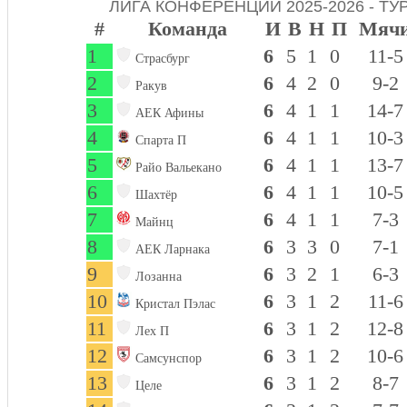
ЛИГА КОНФЕРЕНЦИЙ 2025-2026 - Т
#
Команда
И
В
Н
П
Мяч
1
6
5
1
0
11-5
Страсбург
2
6
4
2
0
9-2
Ракув
3
6
4
1
1
14-7
АЕК Афины
4
6
4
1
1
10-3
Спарта П
5
6
4
1
1
13-7
Райо Вальекано
6
6
4
1
1
10-5
Шахтёр
7
6
4
1
1
7-3
Майнц
8
6
3
3
0
7-1
АЕК Ларнака
9
6
3
2
1
6-3
Лозанна
10
6
3
1
2
11-6
Кристал Пэлас
11
6
3
1
2
12-8
Лех П
12
6
3
1
2
10-6
Самсунспор
13
6
3
1
2
8-7
Целе