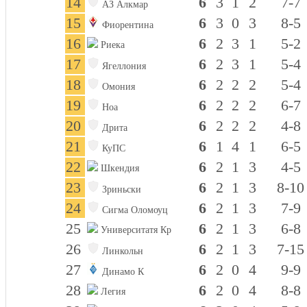
14
6
3
1
2
7-7
АЗ Алкмар
15
6
3
0
3
8-5
Фиорентина
16
6
2
3
1
5-2
Риека
17
6
2
3
1
5-4
Ягеллония
18
6
2
2
2
5-4
Омония
19
6
2
2
2
6-7
Ноа
20
6
2
2
2
4-8
Дрита
21
6
1
4
1
6-5
КуПС
22
6
2
1
3
4-5
Шкендия
23
6
2
1
3
8-10
Зриньски
24
6
2
1
3
7-9
Сигма Оломоуц
25
6
2
1
3
6-8
Университатя Кр
26
6
2
1
3
7-15
Линкольн
27
6
2
0
4
9-9
Динамо К
28
6
2
0
4
8-8
Легия