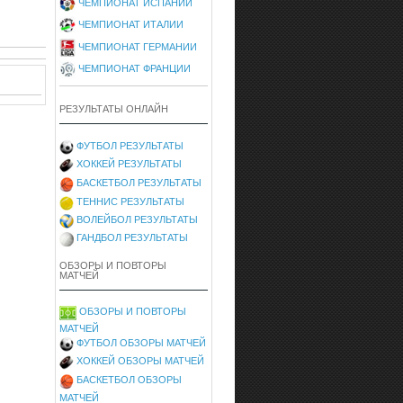
ЧЕМПИОНАТ ИСПАНИИ
ЧЕМПИОНАТ ИТАЛИИ
ЧЕМПИОНАТ ГЕРМАНИИ
ЧЕМПИОНАТ ФРАНЦИИ
РЕЗУЛЬТАТЫ ОНЛАЙН
ФУТБОЛ РЕЗУЛЬТАТЫ
ХОККЕЙ РЕЗУЛЬТАТЫ
БАСКЕТБОЛ РЕЗУЛЬТАТЫ
ТЕННИС РЕЗУЛЬТАТЫ
ВОЛЕЙБОЛ РЕЗУЛЬТАТЫ
ГАНДБОЛ РЕЗУЛЬТАТЫ
ОБЗОРЫ И ПОВТОРЫ
МАТЧЕЙ
ОБЗОРЫ И ПОВТОРЫ
МАТЧЕЙ
ФУТБОЛ ОБЗОРЫ МАТЧЕЙ
ХОККЕЙ ОБЗОРЫ МАТЧЕЙ
БАСКЕТБОЛ ОБЗОРЫ
МАТЧЕЙ