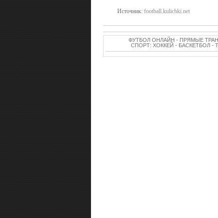
Источник:
football.kulichki.net
ФУТБОЛ ОНЛАЙН - ПРЯМЫЕ ТРА
СПОРТ: ХОККЕЙ - БАСКЕТБОЛ -