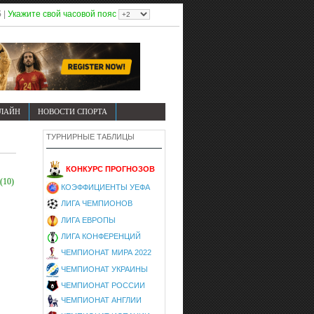
5
|
Укажите свой часовой пояс
НЛАЙН
НОВОСТИ СПОРТА
ТУРНИРНЫЕ ТАБЛИЦЫ
КОНКУРС ПРОГНОЗОВ
(10)
КОЭФФИЦИЕНТЫ УЕФА
ЛИГА ЧЕМПИОНОВ
ЛИГА ЕВРОПЫ
ЛИГА КОНФЕРЕНЦИЙ
ЧЕМПИОНАТ МИРА 2022
ЧЕМПИОНАТ УКРАИНЫ
ЧЕМПИОНАТ РОССИИ
ЧЕМПИОНАТ АНГЛИИ